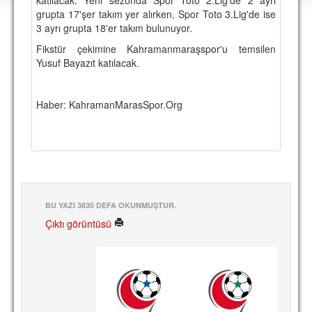
DEPLASMAN
grupta 17'şer takım yer alırken, Spor Toto 3.Lig'de ise
3 ayrı grupta 18'er takım bulunuyor.
LİSANSLI ÜRÜNLER
Fikstür çekimine Kahramanmaraşspor'u temsilen
Yusuf Bayazıt katılacak.
MULTİMEDYA
FOTOĞRAF & VİDEOLAR
Haber: KahramanMarasSpor.Org
MARŞ & TEZAHÜRATLAR
KULÜP
AMBLEM
SPOR TESİSLERİ
BU YAZI 3835 DEFA OKUNMUŞTUR.
YÖNETİM KURULU
Çıktı görüntüsü
PERSONEL
SPONSORLAR
TARİHÇE