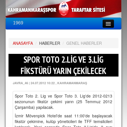
1969
LİG & KUPA
BU SEZON
ANASAYFA
PUAN DURUMU
/
HABERLER
/
GENEL HABERLER
FİKSTÜR
SPOR TOTO 2.LİG VE 3.LİG
KADRO
FİKSTÜRÜ YARIN ÇEKİLECEK
A TAKIM KADROSU
JAVRA_46
|
24.07.2012 10:22
, KAHRAMANMARAŞ
TEKNİK KADRO
Spor Toto 2. Lig ve Spor Toto 3. Lig'de 2012-0213
TRANSFERLER
sezonunun fikstür çekimi yarın (25 Temmuz 2012
Çarşamba) yapılacak.
TARAFTAR
İzmir Mövenpick Hotel'de saat 11:00'de başlayacak
BİLETLER
fikstür çekimine, kulüp yöneticileri ile TFF temsilcileri
katılacak. Yeni sezonda Spor Toto 2.Lig'de 2 ayrı