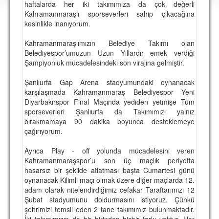
haftalarda her iki takımımıza da çok değerli
DEPLASMAN
Kahramanmaraşlı sporseverleri sahip çıkacağına
kesinlikle inanıyorum.
LİSANSLI ÜRÜNLER
Kahramanmaraş’ımızın Belediye Takımı olan
MULTİMEDYA
Belediyespor’umuzun Uzun Yıllardır emek verdiği
FOTOĞRAF & VİDEOLAR
Şampiyonluk mücadelesindeki son virajına gelmiştir.
MARŞ & TEZAHÜRATLAR
Şanlıurfa Gap Arena stadyumundaki oynanacak
karşılaşmada Kahramanmaraş Belediyespor Yeni
KULÜP
Diyarbakırspor Final Maçında yediden yetmişe Tüm
sporseverleri Şanlıurfa da Takımımızı yalnız
AMBLEM
bırakmamaya 90 dakika boyunca desteklemeye
çağırıyorum.
SPOR TESİSLERİ
Ayrıca Play - off yolunda mücadelesini veren
YÖNETİM KURULU
Kahramanmaraşspor’u son üç maçlık periyotta
hasarsız bir şekilde atlatması başta Cumartesi günü
PERSONEL
oynanacak Kilimli maçı olmak üzere diğer maçlarda 12.
adam olarak nitelendirdiğimiz cefakar Taraftarımızı 12
SPONSORLAR
Şubat stadyumunu doldurmasını istiyoruz. Çünkü
şehrimizi temsil eden 2 tane takımımız bulunmaktadır.
TARİHÇE
İki takımımızın da bir birinden hiçbir farkı yoktur. Her