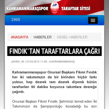
1969
LİG & KUPA
BU SEZON
ANASAYFA
PUAN DURUMU
/
HABERLER
/
GENEL HABERLER
FİKSTÜR
FINDIK'TAN TARAFTARLARA ÇAĞRI
KADRO
JAVRA_46
|
27.04.2012 11:09
, KAHRAMANMARAŞ
A TAKIM KADROSU
Kahramanmaraşspor Onursal Başkanı Fikret Fındık
TEKNİK KADRO
her iki takımımızın da bir birinden hiçbir farkı
yoktur, hep destek tam destek diyerek bütün
TRANSFERLER
taraftarları 90 dakika boyunca takımlara desteğe
çağırdı.
TARAFTAR
Onursal Başkan Fikret Fındık; Şehrimizi temsil eden İki
BİLETLER
Takımımızın da Şampiyonluğu kovaladığı bu son