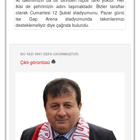
ikisi de şehrimizin adını taşımaktadır. Bizler taraftar
TARİHİ BAŞARILAR
olarak Cumartesi 12 Şubat stadyumunu, Pazar günü
ise Gap Arena stadyumunda takımlarımızı
BASINDAN
desteklemeliyiz diye çağrıda bulundu.
KUPA MAÇLARI
ESKi BAŞKANLAR
BU YAZI 3941 DEFA OKUNMUŞTUR.
ESKİ HOCALAR
Çıktı görüntüsü
HAKKIMIZDA
MİSYON
HAKKIMIZDA
İRTİBAT
SİTE İSTATİSTİKLERİ
REKLAM YAYINI