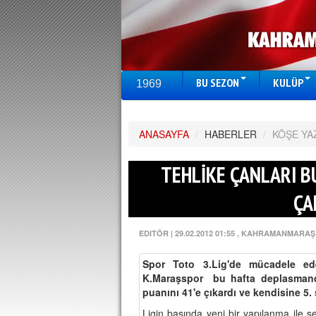
BU SEZON
KULÜP
1969
ANASAYFA
/
HABERLER
/
KÖŞE YA
TEHLİKE ÇANLARI BU
ÇA
EDITÖR
|
29.02.2012 01:55
, KAHRAMANMARAŞ
Spor Toto 3.Lig'de mücadele ede
K.Maraşspor bu hafta deplasmanda
puanını 41'e çıkardı ve kendisine 5. 
Ligin başında yeni bir yapılanma ile