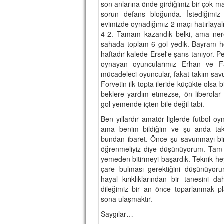
son anlarına önde girdiğimiz bir çok m
sorun defans bloğunda. İstediğimiz
evimizde oynadığımız 2 maçı hatırlay
4-2. Tamam kazandık belki, ama nere
sahada toplam 6 gol yedik. Bayram hoc
haftadır kalede Ersel'e şans tanıyor. P
oynayan oyuncularımız Erhan ve Fah
mücadeleci oyuncular, fakat takım sav
Forvetin ilk topta ileride küçükte olsa
beklere yardım etmezse, ön liberolar
gol yemende içten bile değil tabi.
Ben yıllardır amatör liglerde futbol 
ama benim bildiğim ve şu anda tak
bundan ibaret. Önce şu savunmayı b
öğrenmeliyiz diye düşünüyorum. Tam
yemeden bitirmeyi başardık. Teknik he
çare bulması gerektiğini düşünüyoru
hayal kırıklıklarından bir tanesini
dileğimiz bir an önce toparlanmak p
sona ulaşmaktır.
Saygılar…