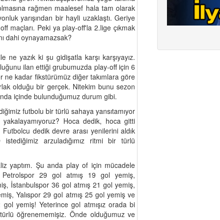
p olmasına rağmen maalesef hala tam olarak
nluk yarışından bir hayli uzaklaştı. Geriye
-off maçları. Peki ya play-off'la 2.lige çıkmak
rını dahi oynayamazsak?
e ne yazık ki şu gidişatla karşı karşıyayız.
ğunu ilan ettiği grubumuzda play-off için 6
er ne kadar fikstürümüz diğer takımlara göre
rlak olduğu bir gerçek. Nitekim bunu sezon
nda içinde bulunduğumuz durum gibi.
ğimiz futbolu bir türlü sahaya yansıtamıyor
iyi yakalayamıyoruz? Hoca dedik, hoca gitti
 Futbolcu dedik devre arası yenilerini aldık
stediğimiz arzuladığımız ritmi bir türlü
liz yaptım. Şu anda play of için mücadele
 Petrolspor 29 gol atmış 19 gol yemiş,
ş, İstanbulspor 36 gol atmış 21 gol yemiş,
emiş, Yalıspor 29 gol atmış 25 gol yemiş ve
gol yemiş! Yeterince gol atmışız orada bi
 türlü öğrenememişiz. Önde olduğumuz ve