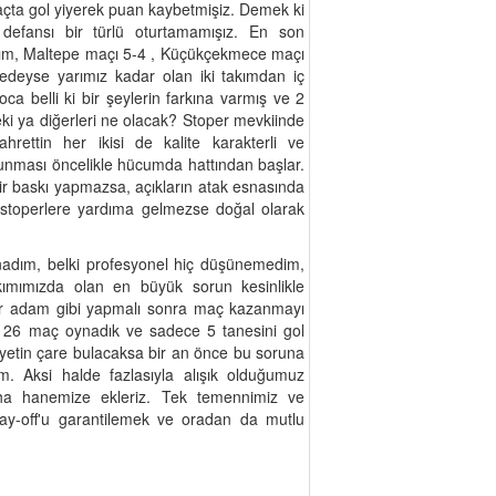
açta gol yiyerek puan kaybetmişiz. Demek ki
 defansı bir türlü oturtamamışız. En son
alım, Maltepe maçı 5-4 , Küçükçekmece maçı
deyse yarımız kadar olan iki takımdan iç
a belli ki bir şeylerin farkına varmış ve 2
eki ya diğerleri ne olacak? Stoper mevkiinde
rettin her ikisi de kalite karakterli ve
unması öncelikle hücumda hattından başlar.
 bir baskı yapmazsa, açıkların atak esnasında
 stoperlere yardıma gelmezse doğal olarak
oynadım, belki profesyonel hiç düşünemedim,
ımımızda olan en büyük sorun kesinlikle
ir adam gibi yapmalı sonra maç kazanmayı
 26 maç oynadık ve sadece 5 tanesini gol
yetin çare bulacaksa bir an önce bu soruna
m. Aksi halde fazlasıyla alışık olduğumuz
 daha hanemize ekleriz. Tek temennimiz ve
lay-off'u garantilemek ve oradan da mutlu