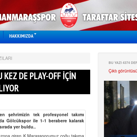
HAKKIMIZDA
ZILARI
BU YAZI 4374 D
Çıktı görüntüs
 KEZ DE PLAY-OFF İÇİN
LIYOR
n şehrimizin tek profesyonel takımı
 Gölcükspor ile 1-1 berabere kalarak
sırada yer buldu..
 sezona giren K.Maraşsporumuz çoğu takıma