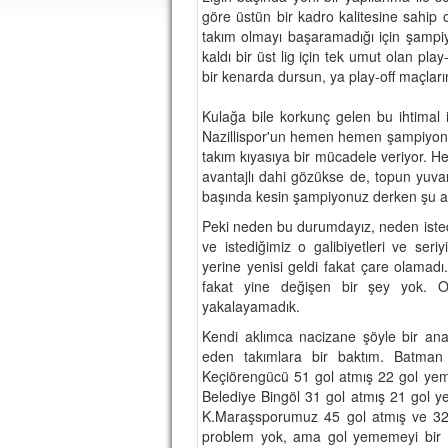
göre üstün bir kadro kalitesine sahi
takım olmayı başaramadığı için şampiyo
kaldı bir üst lig için tek umut olan play
bir kenarda dursun, ya play-off maçla
Kulağa bile korkunç gelen bu ihtimal il
Nazillispor'un hemen hemen şampiyonlu
takım kıyasıya bir mücadele veriyor. H
avantajlı dahi gözükse de, topun yuva
başında kesin şampiyonuz derken şu a
Peki neden bu durumdayız, neden istedi
ve istediğimiz o galibiyetleri ve ser
yerine yenisi geldi fakat çare olamadı.
fakat yine değişen bir şey yok. O i
yakalayamadık.
Kendi aklımca nacizane şöyle bir ana
eden takımlara bir baktım. Batman
Keçiörengücü 51 gol atmış 22 gol yemi
Belediye Bingöl 31 gol atmış 21 gol y
K.Maraşsporumuz 45 gol atmış ve 32 
problem yok, ama gol yememeyi bir