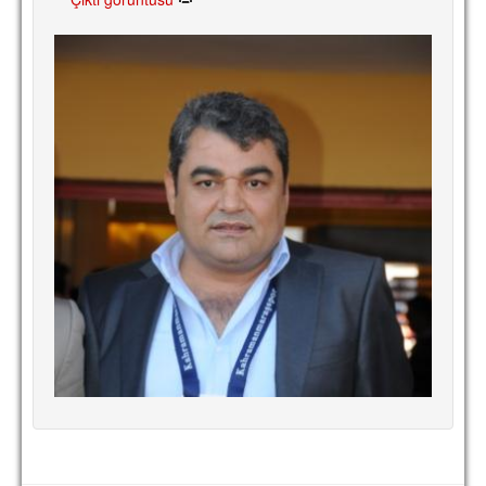
TARİHİ BAŞARILAR
BASINDAN
KUPA MAÇLARI
ESKi BAŞKANLAR
ESKİ HOCALAR
HAKKIMIZDA
MİSYON
HAKKIMIZDA
İRTİBAT
SİTE İSTATİSTİKLERİ
REKLAM YAYINI