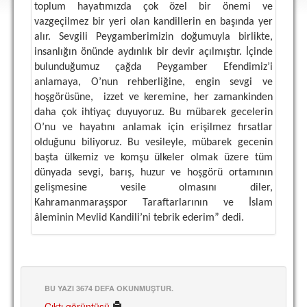
DEPLASMAN
toplum hayatımızda çok özel bir önemi ve
vazgeçilmez bir yeri olan kandillerin en başında yer
LİSANSLI ÜRÜNLER
alır. Sevgili Peygamberimizin doğumuyla birlikte,
insanlığın önünde aydınlık bir devir açılmıştır. İçinde
MULTİMEDYA
bulunduğumuz çağda Peygamber Efendimiz’i
anlamaya, O’nun rehberliğine, engin sevgi ve
FOTOĞRAF & VİDEOLAR
hoşgörüsüne,
izzet ve keremine, her zamankinden
MARŞ & TEZAHÜRATLAR
daha çok ihtiyaç duyuyoruz. Bu mübarek gecelerin
O’nu ve hayatını anlamak için erişilmez fırsatlar
KULÜP
olduğunu biliyoruz. Bu vesileyle, mübarek gecenin
başta ülkemiz ve komşu ülkeler olmak üzere tüm
AMBLEM
dünyada sevgi, barış, huzur ve hoşgörü ortamının
SPOR TESİSLERİ
gelişmesine vesile olmasını diler,
Kahramanmaraşspor Taraftarlarının ve İslam
YÖNETİM KURULU
âleminin Mevlid Kandili’ni tebrik ederim” dedi.
PERSONEL
SPONSORLAR
BU YAZI 3674 DEFA OKUNMUŞTUR.
TARİHÇE
Çıktı görüntüsü