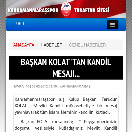
1969
LİG & KUPA
BU SEZON
ANASAYFA
PUAN DURUMU
/
HABERLER
/
GENEL HABERLER
FİKSTÜR
BAŞKAN KOLAT'TAN KANDİL
KADRO
MESAJI...
A TAKIM KADROSU
JAVRA_46
|
03.02.2012 09:15
, KAHRAMANMARAŞ
TEKNİK KADRO
Kahramanmaraşspor a.ş Kulüp Başkanı Ferudun
TRANSFERLER
KOLAT
Mevlid Kandili münasebetiyle bir mesaj
yayınlayarak tüm İslam âleminin kandilini kutladı.
TARAFTAR
Başkan KOLAT mesajında;
“ Peygamberimizin
BİLETLER
doğumu vesilesiyle kutladığımız Mevlit Kandili