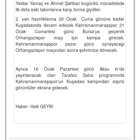
Yeldar Yamaç ve Ahmet Şahbaz bugünkü mücadelede
TARİHİ BAŞARILAR
ilk defa eski takımlarına karşı forma giydiler.
2. yarı hazırlıklarına 20 Ocak Cuma gününe kadar
BASINDAN
Kuşadasında devam edecek Kahramanmaraşspor 21
Ocak Cumartesi günü Bursa'ya geçerek
KUPA MAÇLARI
Orhangazispor maçı için kampa girecek.
Kahramanmaraşspor pazar günü oynayacagı
ESKi BAŞKANLAR
Orhangazispor maçından sonra şehrimize dönecek.
ESKİ HOCALAR
HAKKIMIZDA
Ayrıca 16 Ocak Pazartesi günü Aksu tv'de
yayınlanacak olan Tarafsız Saha programında
MİSYON
Kahramanmaraşspor'un Kuşadası kampından süpriz
görüntüler ekrana gelecek.
HAKKIMIZDA
İRTİBAT
Haber: Halil GEYİK
SİTE İSTATİSTİKLERİ
REKLAM YAYINI