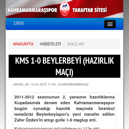
1969
LİG & KUPA
BU SEZON
ANASAYFA
PUAN DURUMU
/
HABERLER
/
MAÇLAR
FİKSTÜR
KMS 1-0 BEYLERBEYİ (HAZIRLIK
KADRO
MAÇI)
A TAKIM KADROSU
JAVRA_46
|
14.01.2012 11:44
, KAHRAMANMARAŞ
TEKNİK KADRO
2011-2012 sezonunun 2. yarısının hazırlıklarına
TRANSFERLER
Kuşadasında devam eden Kahramanmaraşspor
bugün oynadığı hazırlık maçında İstanbul
TARAFTAR
temsilcisi Beylerbeyispor'u yeni transfer edilen
Zafer Özden'in attıgı golle 1-0 maglup etti.
BİLETLER
Kahramanmaraşspor mücadeleye şu 11'le çıktı.