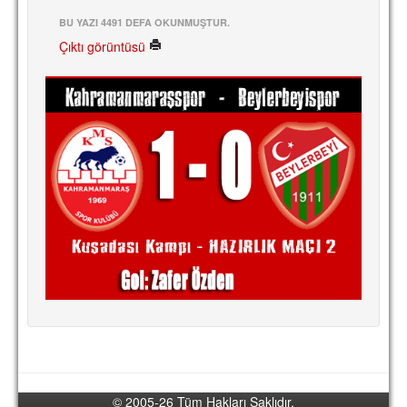
BU YAZI 4491 DEFA OKUNMUŞTUR.
Çıktı görüntüsü
© 2005-26 Tüm Hakları Saklıdır.