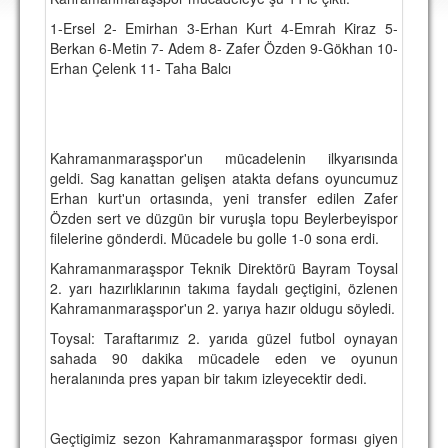
DEPLASMAN
1-Ersel 2- Emirhan 3-Erhan Kurt 4-Emrah Kiraz 5-
Berkan 6-Metin 7- Adem 8- Zafer Özden 9-Gökhan 10-
LİSANSLI ÜRÜNLER
Erhan Çelenk 11- Taha Balcı
MULTİMEDYA
FOTOĞRAF & VİDEOLAR
Kahramanmaraşspor'un mücadelenin ilkyarısında
MARŞ & TEZAHÜRATLAR
geldi. Sag kanattan gelişen atakta defans oyuncumuz
Erhan kurt'un ortasında, yeni transfer edilen Zafer
KULÜP
Özden sert ve düzgün bir vuruşla topu Beylerbeyispor
AMBLEM
filelerine gönderdi. Mücadele bu golle 1-0 sona erdi.
Kahramanmaraşspor Teknik Direktörü Bayram Toysal
SPOR TESİSLERİ
2. yarı hazırlıklarının takıma faydalı geçtigini, özlenen
Kahramanmaraşspor'un 2. yarıya hazır oldugu söyledi.
YÖNETİM KURULU
Toysal: Taraftarımız 2. yarıda güzel futbol oynayan
PERSONEL
sahada 90 dakika mücadele eden ve oyunun
heralanında pres yapan bir takım izleyecektir dedi.
SPONSORLAR
Geçtigimiz sezon Kahramanmaraşspor forması giyen
TARİHÇE