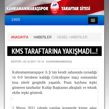
1969
LİG & KUPA
BU SEZON
ANASAYFA
PUAN DURUMU
/
HABERLER
/
GENEL HABERLER
FİKSTÜR
KMS TARAFTARINA YAKIŞMADI...!
KADRO
EDITÖR
|
03.10.2011 10:14
, KAHRAMANMARAŞ
A TAKIM KADROSU
Kahramanmaraşspor A.Ş’nin kendi sahasında oynadığı
TEKNİK KADRO
ve 0-0 berabere kaldığı Gölcükspor maçı sonrasında
kısa süreli gerginlik yaşandı. Puan kaybına tepki
TRANSFERLER
gösteren taraftarlar Kulüp Başkanını alkışladı ve teknik
ekibe tepki gösterdi.
TARAFTAR
.
BİLETLER
1 Mayıs 2011 yılında yapılan kongrede kimse aday