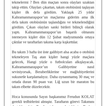
tekmelermi ? Ben dün maçtan sonra olayları uzaktan
TARİHİ BAŞARILAR
takip ettim. Olayları çıkartan, takım otobüsünü taşlayan
kişiler ilk defa gördüm. Yaklaşık 25 yıldır
BASINDAN
Kahramanmaraşspor’un maçlarına giderim ama ilk
defa takım otobüsünün taşlandığını ve tekmelendiğini
KUPA MAÇLARI
gördüm. Çıkan olayları sanki birileri bilinçli olarak
yaptı. Kahramanmaraşspor’un başarılı olmasını
ESKi BAŞKANLAR
istemeyen kişiler dün 12 Şubat stadyumunda ortaya
çıktılar ve taraftarları takıma karşı kışkırttılar.
ESKİ HOCALAR
HAKKIMIZDA
Bu takım 3 hafta üst üste galibiyet alsa acaba o otobüsü
tekmeleyen Taş atan kişiler hangi yüzle maçlara
MİSYON
gelecek, Hangi yüzle o futbolcuları alkışlayacak.
Kahramanmaraşspor’un Galibiyetine nasıl
HAKKIMIZDA
seviniyorsak, Beraberliklerine ve mağlubiyetlerini
sukunetle karşılamalıyız. Daha oynanmamış 30 maç ve
İRTİBAT
ortada duran 90 puan var. Liğ uzun bir maraton bu
takım elbette düzelecektir.
SİTE İSTATİSTİKLERİ
Hoca konusunda Sayın başkanımız Ferudun KOLAT
REKLAM YAYINI
gerekli tedbirlerini almıştır. Taraftarın görevi Takımını