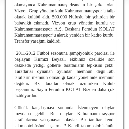
DEPLASMAN
olamayınca Kahramanmaraş dışından bir şirket olan
Vizyon Grup yönetim kulu Kahramanmaraşspor’a talip
LİSANSLI ÜRÜNLER
olarak kulübü aldı. 500.000 Nüfuslu bir şehirden bir
babayiğit çıkmadı. Vizyon grup yönetim kurulu ve
MULTİMEDYA
Kahramanmaraşspor. A.Ş. Başkanı Ferudun KOLAT
Kahramanmaraşspor’u alarak yeniden bir kadro kurdu.
FOTOĞRAF & VİDEOLAR
Transfer yasağını kaldırdı.
MARŞ & TEZAHÜRATLAR
2011/2012 Futbol sezonuna şampiyonluk parolası ile
KULÜP
başlayan Kırmızı Beyazlı ekibimiz özellikle son
dakikada yediği gollerle taraftarların tepkisini çekti.
AMBLEM
Taraftarlar oynanan oyundan memnun değil.Tabi
taraftarın memnun olmadığı kadar yönetimde memnun
SPOR TESİSLERİ
değildir. Bzi taraftar olarak üzülürken Kulüb
başkanımız Sayın Ferudun KOLAT Bizden daha çok
YÖNETİM KURULU
üzülüyordur.
PERSONEL
Gölcük karşılaşması sonunda İstenmeyen olaylar
SPONSORLAR
meydana geldi. Bu olaylar Kahramanmaraşspor
taraftarlarına yakışmayan olaylar. Bir taraftar kendi
takım otobüsünü taşlarmı ? Kendi takım otobüsünün
TARİHÇE