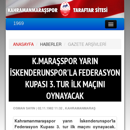
1969
LİG & KUPA
BU SEZON
ANASAYFA
PUAN DURUMU
/
HABERLER
/
GAZETE ARŞİVLERİ
FİKSTÜR
K.MARAŞSPOR YARIN
KADRO
İSKENDERUNSPOR'LA FEDERASYON
A TAKIM KADROSU
KUPASI 3. TUR İLK MAÇINI
TEKNİK KADRO
OYNAYACAK
TRANSFERLER
OSMAN SAYIN
|
02.11.1982 11:32
, KAHRAMANMARAŞ
TARAFTAR
Kahramanmaraşspor yarın İskenderunspor'la
BİLETLER
Federasyon Kupası 3. tur ilk maçını oynayacak.