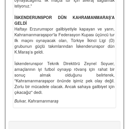
istiyoruz."
TARİHİ BAŞARILAR
İSKENDERUNSPOR DÜN KAHRAMANMARAŞ'A
BASINDAN
GELDİ
Haftayı Erzurumspor galibiyetiyle kapayan ve yarın,
KUPA MAÇLARI
Kahramanmaraşspor'la Federasyon Kupası üçüncü tur
ilk maçını oynayacak olan, Türkiye İkinci Ligi (D)
ESKi BAŞKANLAR
grubunun güçlü takımlarından İskenderunspor dün
K.Maraş'a geldi.
ESKİ HOCALAR
HAKKIMIZDA
İskenderunspor Teknik Direktörü Zeynel Soyuer,
amaçlarının iyi futbol oynayıp rövanş için rahat bir
MİSYON
sonuç almak olduğunu belirterek,
"Kahramanmaraşspor önünde işimiz pek olay değil.
HAKKIMIZDA
Zorlu bir mücadele olacak. Ancak sahaya galibiyet için
çıkacağız" dedi.
İRTİBAT
Bulvar, Kahramanmaraş
SİTE İSTATİSTİKLERİ
REKLAM YAYINI