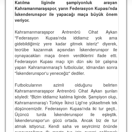
Katılma liginde şampiyonluk arayan
DEPLASMAN
Kahramanmaraşspor, yarın Federasyon Kupası'nda
İskenderunspor ile yapacağı maça büyük önem
LİSANSLI ÜRÜNLER
veriyor.
MULTİMEDYA
Kahramanmaraşspor Antrenörü Cihat Aykan
FOTOĞRAF & VİDEOLAR
"Federasyon Kupası'nda iddiamız yok ama
gidebildiğimiz yere kadar gitmek isteriz" diyerek,
MARŞ & TEZAHÜRATLAR
tecrübe kazanmak açısından İskenderunspor ile
oynayacakları maça önem verdiklerini ifade etti.
KULÜP
Federasyon Kupası maçı için dün sıkı bir çalışma
yapan Kahramanmaraş'lı futbolcular, idmandan sonra
AMBLEM
"İskenderunspor'u yeneceğiz" dediler.
SPOR TESİSLERİ
Futbolcularının azimli olduğunu belirten
Kahramanmaraşspor Antrenörü Cihat Aykan şunları
YÖNETİM KURULU
söyledi: "Bizim iddiamız katılma liginde. Şampiyon olup,
Kahramanmaraş'ı Türkiye İkinci Ligi'ne yükseltmek tek
PERSONEL
düşüncemizdir. Federasyon Kupası'nda iki tur geçti..
Üçüncü turda İskenderunspor ile eşleştik.
SPONSORLAR
İskenderunspor'un gücü ortada. Ancak biz de tur
atmak istiyoruz. Kendi saha ve seyircimiz önünde
TARİHÇE
oynayacağımız ilk maçta tur için averaj sağlamak