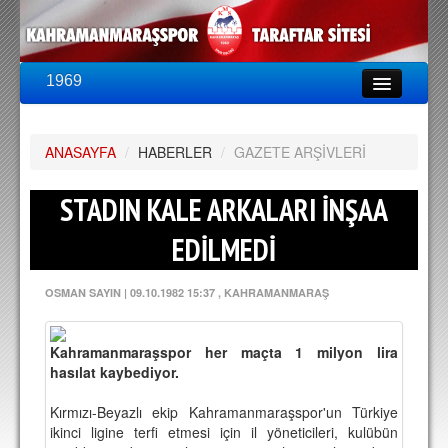
1969
LİG & KUPA
BU SEZON
ANASAYFA
PUAN DURUMU
/
HABERLER
/
GAZETE ARŞİVLERİ
FİKSTÜR
STADIN KALE ARKALARI İNŞAA
KADRO
EDİLMEDİ
A TAKIM KADROSU
OSMAN SAYIN
|
09.10.1982 15:37
, KAHRAMANMARAŞ
TEKNİK KADRO
TRANSFERLER
Kahramanmaraşspor her maçta 1 milyon lira
hasılat kaybediyor.
TARAFTAR
Kırmızı-Beyazlı ekip Kahramanmaraşspor'un Türkiye
BİLETLER
ikinci ligine terfi etmesi için il yöneticileri, kulübün