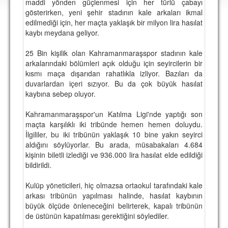
maddi yönden güçlenmesi için her türlü çabayı
DEPLASMAN
gösterirken, yeni şehir stadının kale arkaları ikmal
edilmediği için, her maçta yaklaşık bir milyon lira hasılat
LİSANSLI ÜRÜNLER
kaybı meydana geliyor.
MULTİMEDYA
25 Bin kişilik olan Kahramanmaraşspor stadının kale
FOTOĞRAF & VİDEOLAR
arkalarındaki bölümleri açık olduğu için seyircilerin bir
kısmı maça dışarıdan rahatlıkla izliyor. Bazıları da
MARŞ & TEZAHÜRATLAR
duvarlardan içeri sızıyor. Bu da çok büyük hasılat
kaybına sebep oluyor.
KULÜP
Kahramanmaraşspor'un Katılma Ligi'nde yaptığı son
AMBLEM
maçta karşılıklı iki tribünde hemen hemen doluydu.
İlgililer, bu iki tribünün yaklaşık 10 bine yakın seyirci
SPOR TESİSLERİ
aldığını söylüyorlar. Bu arada, müsabakaları 4.684
kişinin biletli izlediği ve 936.000 lira hasılat elde edildiği
YÖNETİM KURULU
bildirildi.
PERSONEL
Kulüp yöneticileri, hiç olmazsa ortaokul tarafındaki kale
arkası tribünün yapılması halinde, hasılat kaybının
SPONSORLAR
büyük ölçüde önleneceğini belirterek, kapalı tribünün
de üstünün kapatılması gerektiğini söylediler.
TARİHÇE