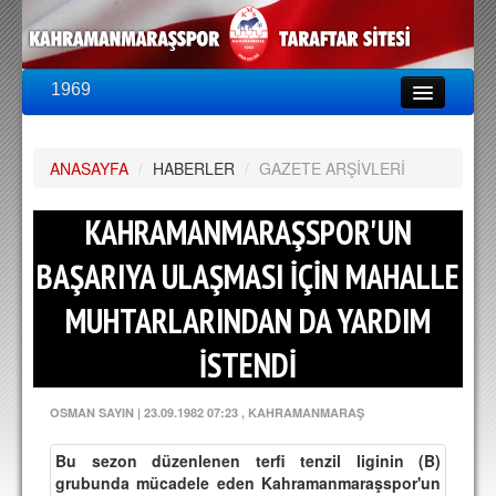
1969
LİG & KUPA
BU SEZON
ANASAYFA
PUAN DURUMU
/
HABERLER
/
GAZETE ARŞİVLERİ
FİKSTÜR
KAHRAMANMARAŞSPOR'UN
KADRO
BAŞARIYA ULAŞMASI İÇİN MAHALLE
A TAKIM KADROSU
MUHTARLARINDAN DA YARDIM
TEKNİK KADRO
İSTENDİ
TRANSFERLER
OSMAN SAYIN
|
23.09.1982 07:23
, KAHRAMANMARAŞ
TARAFTAR
Bu sezon düzenlenen terfi tenzil liginin (B)
BİLETLER
grubunda mücadele eden Kahramanmaraşspor'un