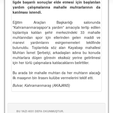
ligde başarılı sonuçlar elde etmesi için başlatılan
DEPLASMAN
yardım çalışmalarına mahalle muhtarlarının da
katılması istendi.
LİSANSLI ÜRÜNLER
Eğitim Araçları Başkanlığı salonunda
MULTİMEDYA
"Kahramanmaraşspor'a yardım" amacıyla tertip edilen
FOTOĞRAF & VİDEOLAR
toplantıya katılan şehir merkezindeki 33 mahalle
muhtarından spor için ellerinden gelen maddi ve
MARŞ & TEZAHÜRATLAR
manevi yardımlarını esirgememeleri teklifinde
bulunuldu. Toplantıda söz alan Kayabaşı mahallesi
KULÜP
Muhtarı İsmet Şerbetçi, arkadaşları adına bu konuda
muhtarlara düşen görevin eksiksiz yerine getirilmesi
AMBLEM
için her türlü çalışmalara katılacaklarını belirttiler.
SPOR TESİSLERİ
Bu arada bir mahalle muhtarı da her muhtarın alacağı
ilk maaşının bin lirasını kulübe vermelerini teklif etti.
YÖNETİM KURULU
Bulvar, Kahramanmaraş (AKAJANS)
PERSONEL
SPONSORLAR
TARİHÇE
BU YAZI 4031 DEFA OKUNMUŞTUR.