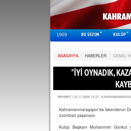
BU SEZON
KULÜP
1969
ANASAYFA
/
HABERLER
/
GENEL 
"İYİ OYNADIK, KA
KAY
MEHMET
|
23.11.2009 13:27
, KAHRAMANMARA
Kahramanmaraşspor’da İskenderun Demi
üzüntüsü yaşanıyor.
Kulüp Başkanı Muhammet Günkut yap