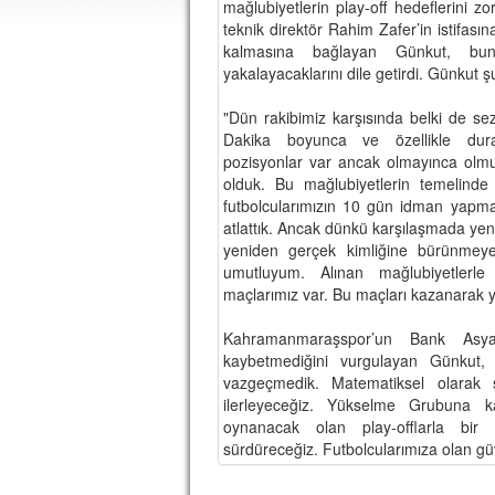
mağlubiyetlerin play-off hedeflerini z
teknik direktör Rahim Zafer’in istifas
kalmasına bağlayan Günkut, bun
yakalayacaklarını dile getirdi. Günkut şu
"Dün rakibimiz karşısında belki de sez
Dakika boyunca ve özellikle dura
pozisyonlar var ancak olmayınca olmu
olduk. Bu mağlubiyetlerin temelinde
futbolcularımızın 10 gün idman yapm
atlattık. Ancak dünkü karşılaşmada yenid
yeniden gerçek kimliğine bürünmey
umutluyum. Alınan mağlubiyetlerle
maçlarımız var. Bu maçları kazanarak 
Kahramanmaraşspor’un Bank Asya
kaybetmediğini vurgulayan Günkut,
vazgeçmedik. Matematiksel olarak 
ilerleyeceğiz. Yükselme Grubuna k
oynanacak olan play-offlarla bir
sürdüreceğiz. Futbolcularımıza olan g