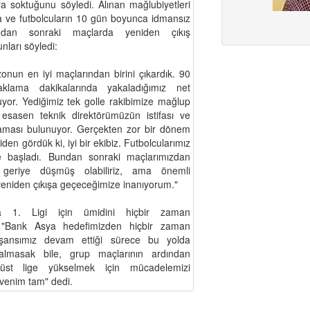
ora soktuğunu söyledi. Alınan mağlubiyetleri
ına ve futbolcuların 10 gün boyunca idmansız
dan sonraki maçlarda yeniden çıkış
nları söyledi:
onun en iyi maçlarından birini çıkardık. 90
klama dakikalarında yakaladığımız net
yor. Yediğimiz tek golle rakibimize mağlup
 esasen teknik direktörümüzün istifası ve
aması bulunuyor. Gerçekten zor bir dönem
en gördük ki, iyi bir ekibiz. Futbolcularımız
e başladı. Bundan sonraki maçlarımızdan
 geriye düşmüş olabiliriz, ama önemli
yeniden çıkışa geçeceğimize inanıyorum."
 1. Ligi için ümidini hiçbir zaman
 "Bank Asya hedefimizden hiçbir zaman
şansımız devam ettiği sürece bu yolda
almasak bile, grup maçlarının ardından
 üst lige yükselmek için mücadelemizi
üvenim tam" dedi.