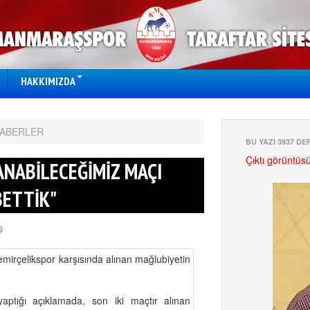
HAKKIMIZDA
HABERLER
BU YAZI 3937 D
Çıktı görüntüs
ZANABİLECEĞİMİZ MAÇI
BETTİK"
Ş
rçelikspor karşısında alınan mağlubiyetin
tığı açıklamada, son iki maçtır alınan