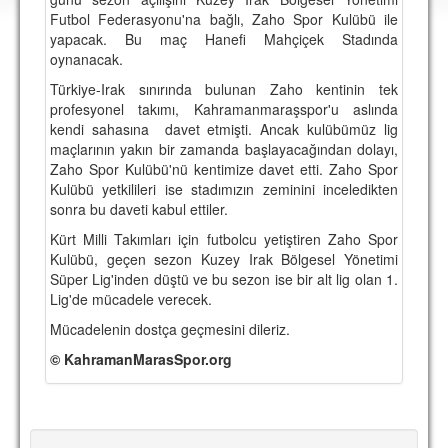
DEPLASMAN
Futbol Federasyonu'na bağlı, Zaho Spor Kulübü ile
yapacak. Bu maç Hanefi Mahçiçek Stadında
LİSANSLI ÜRÜNLER
oynanacak.
Türkiye-Irak sınırında bulunan Zaho kentinin tek
MULTİMEDYA
profesyonel takımı, Kahramanmaraşspor'u aslında
FOTOĞRAF & VİDEOLAR
kendi sahasına davet etmişti. Ancak kulübümüz lig
maçlarının yakın bir zamanda başlayacağından dolayı,
MARŞ & TEZAHÜRATLAR
Zaho Spor Kulübü'nü kentimize davet etti. Zaho Spor
Kulübü yetkilileri ise stadımızın zeminini inceledikten
KULÜP
sonra bu daveti kabul ettiler.
AMBLEM
Kürt Milli Takımları için futbolcu yetiştiren Zaho Spor
Kulübü, geçen sezon Kuzey Irak Bölgesel Yönetimi
SPOR TESİSLERİ
Süper Lig'inden düştü ve bu sezon ise bir alt lig olan 1.
Lig'de mücadele verecek.
YÖNETİM KURULU
Mücadelenin dostça geçmesini dileriz.
PERSONEL
© KahramanMarasSpor.org
SPONSORLAR
TARİHÇE