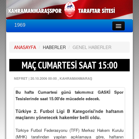
1969
LİG & KUPA
BU SEZON
ANASAYFA
PUAN DURUMU
/
HABERLER
/
GENEL HABERLER
FİKSTÜR
MAÇ CUMARTESİ SAAT 15:00
KADRO
NEFRET
|
20.10.2006 00:00
, KAHRAMANMARAŞ
A TAKIM KADROSU
Bu hafta Cumartesi günü takımımız GASKİ Spor
TEKNİK KADRO
Tesislerinde saat 15.00'de mücadele edecek.
TRANSFERLER
Türkiye 2. Futbol Ligi B Kategorisi'nde haftanın
maçlarını yönetecek hakemler belli oldu.
TARAFTAR
BİLETLER
Türkiye Futbol Federasyonu (TFF) Merkez Hakem Kurulu
(MHK) tarafından yapılan açıklamaya göre, haftanın