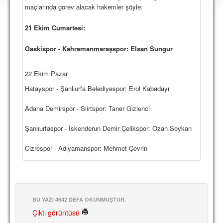
DEPLASMAN
maçlarında görev alacak hakemler şöyle:
LİSANSLI ÜRÜNLER
21 Ekim Cumartesi:
MULTİMEDYA
Gaskispor -
Kahramanmaraşspor
: Elsan Sungur
FOTOĞRAF & VİDEOLAR
22 Ekim Pazar
MARŞ & TEZAHÜRATLAR
Hatayspor - Şanlıurfa Belediyespor: Erol Kabadayı
KULÜP
Adana Demirspor - Siirtspor: Taner Gizlenci
AMBLEM
Şanlıurfaspor - İskenderun Demir Çelikspor: Ozan Soykan
SPOR TESİSLERİ
Cizrespor - Adıyamanspor: Mehmet Çevrin
YÖNETİM KURULU
PERSONEL
SPONSORLAR
BU YAZI 4642 DEFA OKUNMUŞTUR.
Çıktı görüntüsü
TARİHÇE