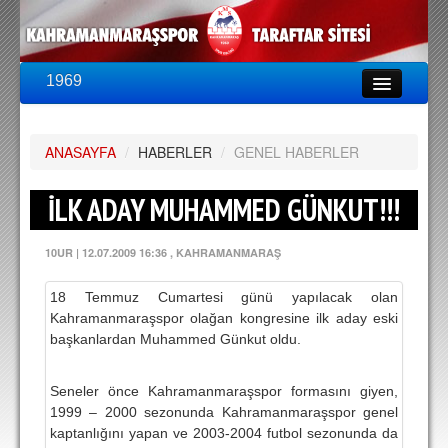
1969
LİG & KUPA
BU SEZON
ANASAYFA
PUAN DURUMU
/
HABERLER
/
GENEL HABERLER
FİKSTÜR
İLK ADAY MUHAMMED GÜNKUT!!!
KADRO
10UR
|
12.07.2009 16:36
, KAHRAMANMARAŞ
A TAKIM KADROSU
18 Temmuz Cumartesi günü yapılacak olan
TEKNİK KADRO
Kahramanmaraşspor olağan kongresine ilk aday eski
başkanlardan Muhammed Günkut oldu.
TRANSFERLER
TARAFTAR
Seneler önce Kahramanmaraşspor formasını giyen,
1999 – 2000 sezonunda Kahramanmaraşspor genel
BİLETLER
kaptanlığını yapan ve 2003-2004 futbol sezonunda da