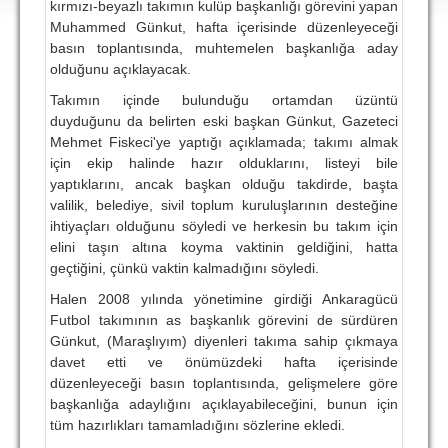
kırmızı-beyazlı takımın kulüp başkanlığı görevini yapan
DEPLASMAN
Muhammed Günkut, hafta içerisinde düzenleyeceği
basın toplantısında, muhtemelen başkanlığa aday
LİSANSLI ÜRÜNLER
olduğunu açıklayacak.
MULTİMEDYA
Takımın içinde bulunduğu ortamdan üzüntü
duyduğunu da belirten eski başkan Günkut, Gazeteci
FOTOĞRAF & VİDEOLAR
Mehmet Fiskeci'ye yaptığı açıklamada; takımı almak
MARŞ & TEZAHÜRATLAR
için ekip halinde hazır olduklarını, listeyi bile
yaptıklarını, ancak başkan olduğu takdirde, başta
KULÜP
valilik, belediye, sivil toplum kuruluşlarının desteğine
ihtiyaçları olduğunu söyledi ve herkesin bu takım için
AMBLEM
elini taşın altına koyma vaktinin geldiğini, hatta
geçtiğini, çünkü vaktin kalmadığını söyledi.
SPOR TESİSLERİ
Halen 2008 yılında yönetimine girdiği Ankaragücü
YÖNETİM KURULU
Futbol takımının as başkanlık görevini de sürdüren
Günkut, (Maraşlıyım) diyenleri takıma sahip çıkmaya
PERSONEL
davet etti ve önümüzdeki hafta içerisinde
düzenleyeceği basın toplantısında, gelişmelere göre
SPONSORLAR
başkanlığa adaylığını açıklayabileceğini, bunun için
tüm hazırlıkları tamamladığını sözlerine ekledi.
TARİHÇE