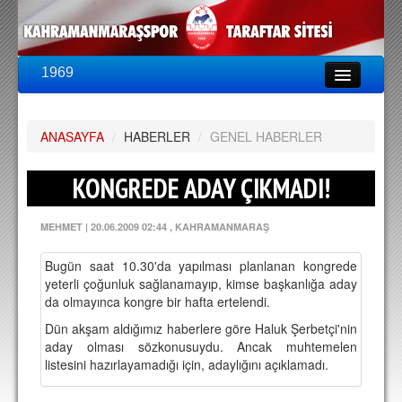
1969
LİG & KUPA
BU SEZON
ANASAYFA
PUAN DURUMU
/
HABERLER
/
GENEL HABERLER
FİKSTÜR
KONGREDE ADAY ÇIKMADI!
KADRO
MEHMET
|
20.06.2009 02:44
, KAHRAMANMARAŞ
A TAKIM KADROSU
Bugün saat 10.30'da yapılması planlanan kongrede
TEKNİK KADRO
yeterli çoğunluk sağlanamayıp, kimse başkanlığa aday
da olmayınca kongre bir hafta ertelendi.
TRANSFERLER
Dün akşam aldığımız haberlere göre Haluk Şerbetçi'nin
aday olması sözkonusuydu. Ancak muhtemelen
TARAFTAR
listesini hazırlayamadığı için, adaylığını açıklamadı.
BİLETLER