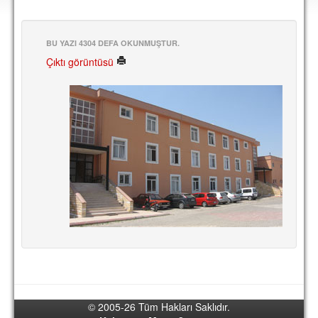
DEPLASMAN
LİSANSLI ÜRÜNLER
BU YAZI 4304 DEFA OKUNMUŞTUR.
Çıktı görüntüsü
MULTİMEDYA
FOTOĞRAF & VİDEOLAR
MARŞ & TEZAHÜRATLAR
KULÜP
AMBLEM
SPOR TESİSLERİ
YÖNETİM KURULU
PERSONEL
SPONSORLAR
© 2005-26 Tüm Hakları Saklıdır.
TARİHÇE