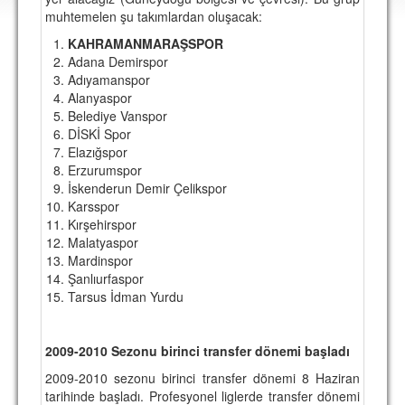
DEPLASMAN
muhtemelen şu takımlardan oluşacak:
KAHRAMANMARAŞSPOR
LİSANSLI ÜRÜNLER
Adana Demirspor
Adıyamanspor
MULTİMEDYA
Alanyaspor
FOTOĞRAF & VİDEOLAR
Belediye Vanspor
DİSKİ Spor
MARŞ & TEZAHÜRATLAR
Elazığspor
Erzurumspor
KULÜP
İskenderun Demir Çelikspor
Karsspor
AMBLEM
Kırşehirspor
Malatyaspor
SPOR TESİSLERİ
Mardinspor
Şanlıurfaspor
YÖNETİM KURULU
Tarsus İdman Yurdu
PERSONEL
2009-2010 Sezonu birinci transfer dönemi başladı
SPONSORLAR
2009-2010 sezonu birinci transfer dönemi 8 Haziran
tarihinde başladı. Profesyonel liglerde transfer dönemi
TARİHÇE