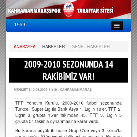
1969
LİG & KUPA
BU SEZON
ANASAYFA
PUAN DURUMU
/
HABERLER
/
GENEL HABERLER
FİKSTÜR
2009-2010 SEZONUNDA 14
KADRO
RAKİBİMİZ VAR!
A TAKIM KADROSU
MEHMET
|
10.06.2009 11:19
, KAHRAMANMARAŞ
TEKNİK KADRO
TFF Yönetim Kurulu, 2009-2010 futbol sezonunda
TRANSFERLER
Turkcell Süper Lig ile Bank Asya 1. Lig'in 18'er, TFF 2.
Lig'in 3 grupta 15'er takımdan 45, TFF 3. Lig'in 5
TARAFTAR
grupta 54 takımla oynanmasına karar verdi.
BİLETLER
Bu kararla büyük ihtimalle Grup C'de veya 3. Grup'ta
yer alacağız (Güneydoğu bölgesi ve çevresi). Bu grup