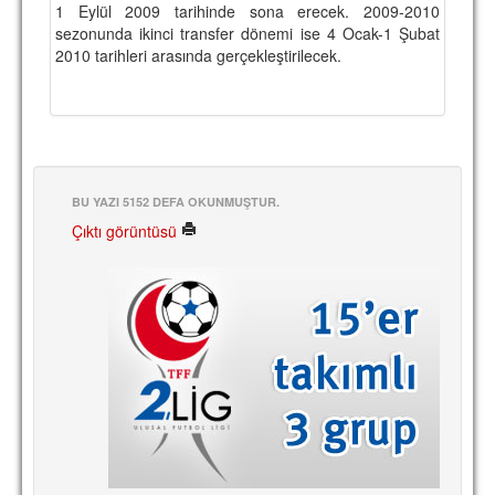
1 Eylül 2009 tarihinde sona erecek. 2009-2010
TARİHİ BAŞARILAR
sezonunda ikinci transfer dönemi ise 4 Ocak-1 Şubat
2010 tarihleri arasında gerçekleştirilecek.
BASINDAN
KUPA MAÇLARI
ESKi BAŞKANLAR
ESKİ HOCALAR
BU YAZI 5152 DEFA OKUNMUŞTUR.
Çıktı görüntüsü
HAKKIMIZDA
MİSYON
HAKKIMIZDA
İRTİBAT
SİTE İSTATİSTİKLERİ
REKLAM YAYINI