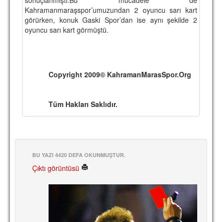
Kahramanmaraşspor’umuzundan 2 oyuncu sarı kart
TARİHİ BAŞARILAR
görürken, konuk Gaski Spor’dan ise aynı şekilde 2
oyuncu sarı kart görmüştü.
BASINDAN
KUPA MAÇLARI
ESKi BAŞKANLAR
Copyright 2009© KahramanMarasSpor.Org
ESKİ HOCALAR
Tüm Hakları Saklıdır.
HAKKIMIZDA
MİSYON
HAKKIMIZDA
BU YAZI 4420 DEFA OKUNMUŞTUR.
İRTİBAT
Çıktı görüntüsü
SİTE İSTATİSTİKLERİ
REKLAM YAYINI