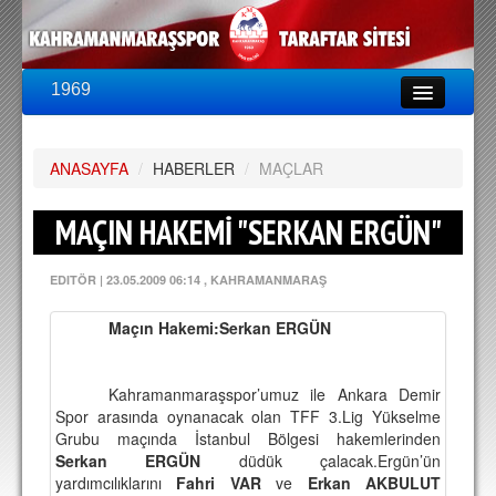
1969
LİG & KUPA
BU SEZON
ANASAYFA
PUAN DURUMU
/
HABERLER
/
MAÇLAR
FİKSTÜR
MAÇIN HAKEMİ "SERKAN ERGÜN"
KADRO
EDITÖR
|
23.05.2009 06:14
, KAHRAMANMARAŞ
A TAKIM KADROSU
Maçın Hakemi:Serkan ERGÜN
TEKNİK KADRO
TRANSFERLER
Kahramanmaraşspor’umuz ile Ankara Demir
Spor arasında oynanacak olan TFF 3.Lig Yükselme
TARAFTAR
Grubu maçında İstanbul Bölgesi hakemlerinden
Serkan ERGÜN
düdük çalacak.Ergün’ün
BİLETLER
yardımcılıklarını
Fahri VAR
ve
Erkan AKBULUT