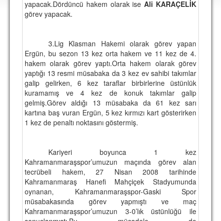
yapacak.Dördüncü hakem olarak ise
Ali KARAÇELİK
DEPLASMAN
görev yapacak.
LİSANSLI ÜRÜNLER
3.Lig Klasman Hakemi olarak görev yapan
MULTİMEDYA
Ergün, bu sezon 13 kez orta hakem ve 11 kez de 4.
FOTOĞRAF & VİDEOLAR
hakem olarak görev yaptı.Orta hakem olarak görev
yaptığı 13 resmi müsabaka da 3 kez ev sahibi takımlar
MARŞ & TEZAHÜRATLAR
galip gelirken, 6 kez taraflar birbirlerine üstünlük
kuramamış ve 4 kez de konuk takımlar galip
KULÜP
gelmiş.Görev aldığı 13 müsabaka da 61 kez sarı
kartına baş vuran Ergün, 5 kez kırmızı kart gösterirken
AMBLEM
1 kez de penaltı noktasını göstermiş.
SPOR TESİSLERİ
Kariyeri boyunca 1 kez
YÖNETİM KURULU
Kahramanmaraşspor’umuzun maçında görev alan
tecrübeli hakem, 27 Nisan 2008 tarihinde
PERSONEL
Kahramanmaraş Hanefi Mahçiçek Stadyumunda
oynanan, Kahramanmaraşspor-Gaski Spor
SPONSORLAR
müsabakasında görev yapmıştı ve maç
Kahramanmaraşspor’umuzun 3-0’lık üstünlüğü ile
TARİHÇE
sonuçlanmıştı.Bu mücadele de