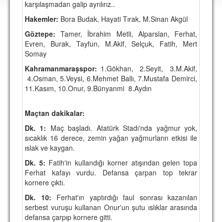
karşılaşmadan galip ayrılırız..
DEPLASMAN
Hakemler:
Bora Budak, Hayati Tırak, M.Sinan Akgül
LİSANSLI ÜRÜNLER
Göztepe:
Tamer, İbrahim Metli, Alparslan, Ferhat,
Evren, Burak, Tayfun, M.Akif, Selçuk, Fatih, Mert
MULTİMEDYA
Somay
FOTOĞRAF & VİDEOLAR
Kahramanmaraşspor:
1.Gökhan, 2.Seyit, 3.M.Akif,
4.Osman, 5.Veysi, 6.Mehmet Ballı, 7.Mustafa Demirci,
MARŞ & TEZAHÜRATLAR
11.Kasım, 10.Onur, 9.Bünyanmi 8.Aydın
KULÜP
Maçtan dakikalar:
AMBLEM
Dk. 1:
Maç başladı. Atatürk Stadı'nda yağmur yok,
SPOR TESİSLERİ
sıcaklık 16 derece, zemin yağan yağmurların etkisi ile
ıslak ve kaygan.
YÖNETİM KURULU
Dk. 5:
Fatih'in kullandığı korner atışından gelen topa
Ferhat kafayı vurdu. Defansa çarpan top tekrar
PERSONEL
kornere çıktı.
SPONSORLAR
Dk. 10:
Ferhat'ın yaptırdığı faul sonrası kazanılan
serbest vuruşu kullanan Onur'un şutu ıslıklar arasında
defansa çarpıp kornere gitti.
TARİHÇE