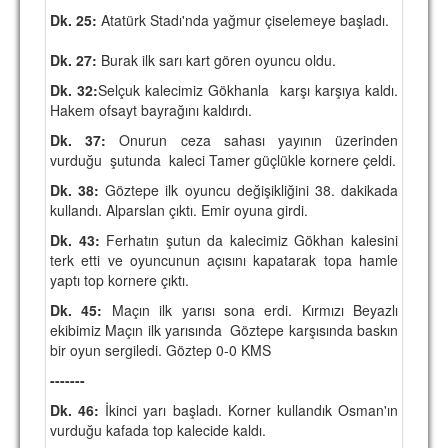
Dk. 25:
TARİHİ BAŞARILAR
Atatürk Stadı'nda yağmur çiselemeye başladı.
Dk. 27:
BASINDAN
Burak ilk sarı kart gören oyuncu oldu.
Dk. 32:
Selçuk kalecimiz Gökhanla karşı karşıya kaldı.
KUPA MAÇLARI
Hakem ofsayt bayrağını kaldırdı.
Dk. 37:
ESKi BAŞKANLAR
Onurun ceza sahası yayının üzerinden
vurduğu şutunda kaleci Tamer güçlükle kornere çeldi.
ESKİ HOCALAR
Dk. 38:
Göztepe ilk oyuncu değişikliğini 38. dakikada
kullandı. Alparslan çıktı. Emir oyuna girdi.
HAKKIMIZDA
Dk. 43:
Ferhatın şutun da kalecimiz Gökhan kalesini
MİSYON
terk etti ve oyuncunun açısını kapatarak topa hamle
yaptı top kornere çıktı.
HAKKIMIZDA
Dk. 45:
Maçın ilk yarısı sona erdi. Kırmızı Beyazlı
ekibimiz Maçın ilk yarısında Göztepe karşısında baskın
İRTİBAT
bir oyun sergiledi. Göztep 0-0 KMS
SİTE İSTATİSTİKLERİ
-------
Dk. 46:
İkinci yarı başladı. Korner kullandık Osman'ın
REKLAM YAYINI
vurduğu kafada top kalecide kaldı.