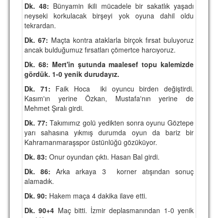
Dk. 48:
Bünyamin ikili mücadele bir sakatlık yaşadı
neyseki korkulacak birşeyi yok oyuna dahil oldu
tekrardan.
Dk. 67:
Maçta kontra ataklarla birçok fırsat buluyoruz
ancak bulduğumuz fırsatları çömertce harcıyoruz.
Dk. 68: Mert'in şutunda maalesef topu kalemizde
gördük. 1-0 yenik durudayız.
Dk. 71:
Faik Hoca iki oyuncu birden değiştirdi.
Kasım'ın yerine Özkan, Mustafa'nın yerine de
Mehmet Şıralı girdi.
Dk. 77:
Takımımız golü yedikten sonra oyunu Göztepe
yarı sahasına yıkmış durumda oyun da bariz bir
Kahramanmaraşspor üstünlüğü gözüküyor.
Dk. 83:
Onur oyundan çıktı. Hasan Bal girdi.
Dk. 86:
Arka arkaya 3 korner atışından sonuç
alamadık.
Dk. 90:
Hakem maça 4 dakika ilave etti.
Dk. 90+4
Maç bitti. İzmir deplasmanından 1-0 yenik