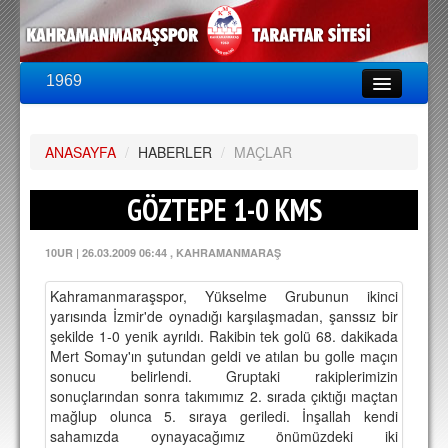
1969
LİG & KUPA
BU SEZON
ANASAYFA
PUAN DURUMU
/
HABERLER
/
MAÇLAR
FİKSTÜR
GÖZTEPE 1-0 KMS
KADRO
10UR
|
26.03.2009 06:44
, KAHRAMANMARAŞ
A TAKIM KADROSU
Kahramanmaraşspor, Yükselme Grubunun ikinci
TEKNİK KADRO
yarısında İzmir'de oynadığı karşılaşmadan, şanssız bir
şekilde 1-0 yenik ayrıldı. Rakibin tek golü 68. dakikada
TRANSFERLER
Mert Somay'ın şutundan geldi ve atılan bu golle maçın
sonucu belirlendi. Gruptaki rakiplerimizin
TARAFTAR
sonuçlarından sonra takımımız 2. sırada çıktığı maçtan
mağlup olunca 5. sıraya geriledi. İnşallah kendi
BİLETLER
sahamızda oynayacağımız önümüzdeki iki