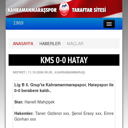
1969
LİG & KUPA
BU SEZON
ANASAYFA
PUAN DURUMU
/
HABERLER
/
MAÇLAR
FİKSTÜR
KMS 0-0 HATAY
KADRO
NEFRET
|
11.10.2006 00:00
, KAHRAMANMARAŞ
A TAKIM KADROSU
Lig B 5. Grup'ta Kahramanmaraşspor, Hatayspor ile
TEKNİK KADRO
0-0 berabere kaldı..
TRANSFERLER
Stat:
Hanefi Mahçiçek
TARAFTAR
Hakemler:
Taner Gizlenci xxx, Şenol Ersoy xxx, Emre
Günhan xxx
BİLETLER