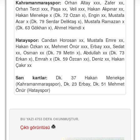
Kahramanmaraşspor:
Orhan Altay xxx, Zafer xx,
DEPLASMAN
Orhan Terzi xxx, Paşa xx, Veli xxx, Hakan Akpınar xx,
Hakan Menekşe x (Dk. 72 Ozan x), Engin xx, Mustafa
LİSANSLI ÜRÜNLER
Acar x (Dk. 79 Serdar Deliktaş x), Mustafa Ramazan x
(Dk. 63 Gökhan x), Ahmet Hamdi x
MULTİMEDYA
FOTOĞRAF & VİDEOLAR
Hatayspor:
Candan Horosan xx, Mustafa Emre xx,
Hakan Özkan xx, Mehmet Önür xxx, Erbay xxx, Sedat
MARŞ & TEZAHÜRATLAR
xx, Osman xx (Dk. 79 Metin x), Abdullah xx (Dk. 73
Erkan x), Emrah x (Dk. 59 Özcan xx), Deniz xx, Hakan
KULÜP
Çakır xx
AMBLEM
Sarı kartlar:
Dk. 37 Hakan Menekşe
(Kahramanmaraşspor), Dk. 23 Erbay, Dk. 51 Mehmet
SPOR TESİSLERİ
Önür (Hatayspor)
YÖNETİM KURULU
PERSONEL
BU YAZI 4753 DEFA OKUNMUŞTUR.
SPONSORLAR
Çıktı görüntüsü
TARİHÇE