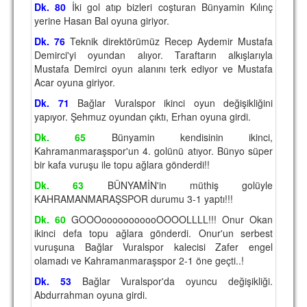
Dk. 80
İki gol atıp bizleri coşturan Bünyamin Kılınç
TARİHİ BAŞARILAR
yerine Hasan Bal oyuna giriyor.
BASINDAN
Dk. 76
Teknik direktörümüz Recep Aydemir Mustafa
Demirci'yi oyundan alıyor. Taraftarın alkışlarıyla
KUPA MAÇLARI
Mustafa Demirci oyun alanını terk ediyor ve Mustafa
Acar oyuna giriyor.
ESKi BAŞKANLAR
Dk. 71
Bağlar Vuralspor ikinci oyun değişikliğini
yapıyor. Şehmuz oyundan çıktı, Erhan oyuna girdi.
ESKİ HOCALAR
Dk. 65
Bünyamin kendisinin ikinci,
HAKKIMIZDA
Kahramanmaraşspor'un 4. golünü atıyor. Bünyo süper
bir kafa vuruşu ile topu ağlara gönderdi!!
MİSYON
Dk. 63
BÜNYAMİN'in müthiş golüyle
KAHRAMANMARAŞSPOR durumu 3-1 yaptı!!!
HAKKIMIZDA
Dk. 60
GOOOooooooooooOOOOLLLL!!! Onur Okan
İRTİBAT
ikinci defa topu ağlara gönderdi. Onur'un serbest
vuruşuna Bağlar Vuralspor kalecisi Zafer engel
SİTE İSTATİSTİKLERİ
olamadı ve Kahramanmaraşspor 2-1 öne geçti..!
Dk. 53
Bağlar Vuralspor'da oyuncu değişikliği.
REKLAM YAYINI
Abdurrahman oyuna girdi.