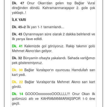
Dk. 47
Onur Okan'dan gelen top Bağlar Vural
direğinden döndü. Kahramanmaraşspor 2. gole çok
yaklaştı..!
İLK YARI
Dk. 45+2
İlk yarı 1-1 tamamlandı...
Dk. 45
Oynanmayan süre olarak 2 dakika belirlendi ve
ilk yarıya ilave edildi.
Dk. 41
Kalemizde gol görüyoruz. Rakip takımın golü
Mehmet Akıncı'dan geliyor.
Dk. 32
Bünyamin ofsayta yakalandı. Sahada varlığımızı
pek gösteremiyoruz.
Dk. 30
Bağlar Vuralspor'ın oyuncusu Hamdullah sarı
kart yedi.
Dk. 22
Bağlar Vuralspor'da Mehmet Akıncı sarı kart
gördü.
Dk. 14
GOOOOoooooooOOOLLLL!!! Onur Okan ilk
golümüzü attı ve KAHRAMANMARAŞSPOR 1-0 öne
geçti.