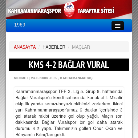
1969
LİG & KUPA
BU SEZON
ANASAYFA
PUAN DURUMU
/
HABERLER
/
MAÇLAR
FİKSTÜR
KMS 4-2 BAĞLAR VURAL
KADRO
MEHMET
|
23.10.2008 08:32
, KAHRAMANMARAŞ
A TAKIM KADROSU
Kahramanmaraşspor TFF 3. Lig 5. Grup 9. haftasında
TEKNİK KADRO
Bağlar Vuralspor'u kendi sahasında konuk etti. Misafir
ekip ilk yarıda kırmızı-beyazlı ekibimizi zorlarken, ikinci
TRANSFERLER
yarı Kahramanmaraşspor'umuz 6 dakika içerisinde 3
gol atarak rakibi üzerine gol olup yağdı. Maçın son
TARAFTAR
dakikasında Bağlar Vuralspor bir gol daha atarak
durumu 4-2 yaptı. Takımımızın golleri Onur Okan ve
BİLETLER
Bünyamin Kılınç'tan geldi.