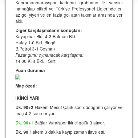
Kahramanmaraşspor kademe grubunun ilk yarısını
DEPLASMAN
namağlup bitirdi ve Türkiye Profesyonel Liglerinde en
az gol yiyen ve en fazla gol atan takımlar arasında yer
LİSANSLI ÜRÜNLER
aldı..
MULTİMEDYA
Diğer karşılaşmaların sonuçları:
Kayapınar Bld. 4-3 Batman Bld.
FOTOĞRAF & VİDEOLAR
Hatay 1-0 Bld. Bingöl
B.Petrol 3-1 Ceyhan
MARŞ & TEZAHÜRATLAR
Pazar günü oynanacak karşılaşma:
14.00 Kilis Bld. - Siirt
KULÜP
Puan durumu:
AMBLEM
SPOR TESİSLERİ
Maç özeti:
YÖNETİM KURULU
İKİNCİ YARI
Dk. 90+2
Hakem Mesut Çarık son düdüğünü çalıyor ve
PERSONEL
maç 4-2 sona eriyor..
SPONSORLAR
Dk. 90+1
Bağlar Vuralspor ikinci golünü atıyor.
Dk. 90
Hakem 3 dakika kayıp zaman ilave etti.
TARİHÇE