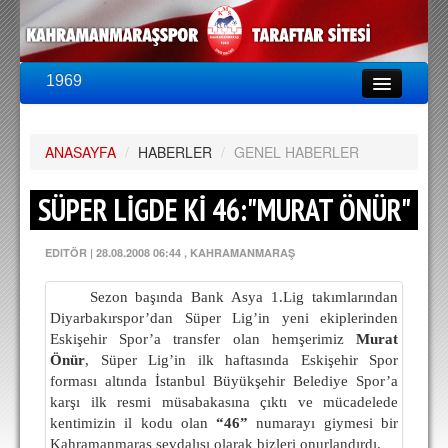
1969
LİG & KUPA
BU SEZON
ANASAYFA
PUAN DURUMU
/
HABERLER
/
GENEL HABERLER
FİKSTÜR
SÜPER LİGDE Kİ 46:"MURAT ÖNÜR"
KADRO
EDITÖR
|
28.08.2008 06:44
, KAHRAMANMARAŞ
A TAKIM KADROSU
Sezon başında Bank Asya 1.Lig takımlarından
TEKNİK KADRO
Diyarbakırspor’dan Süper Lig’in yeni ekiplerinden
Eskişehir Spor’a transfer olan hemşerimiz
Murat
TRANSFERLER
Önür
, Süper Lig’in ilk haftasında Eskişehir Spor
forması altında İstanbul Büyükşehir Belediye Spor’a
TARAFTAR
karşı ilk resmi müsabakasına çıktı ve mücadelede
BİLETLER
kentimizin il kodu olan
“46”
numarayı giymesi bir
Kahramanmaraş sevdalısı olarak bizleri onurlandırdı.