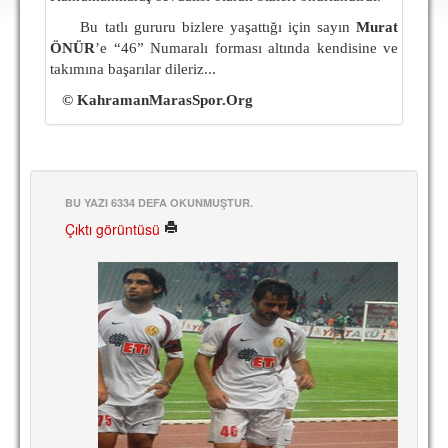
DEPLASMAN
Bu tatlı gururu bizlere yaşattığı için sayın
Murat
ÖNÜR
LİSANSLI ÜRÜNLER
’e “46” Numaralı forması altında kendisine ve
takımına başarılar dileriz...
MULTİMEDYA
©
KahramanMarasSpor.Org
FOTOĞRAF & VİDEOLAR
MARŞ & TEZAHÜRATLAR
KULÜP
BU YAZI 6334 DEFA OKUNMUŞTUR.
Çıktı görüntüsü
AMBLEM
SPOR TESİSLERİ
YÖNETİM KURULU
PERSONEL
SPONSORLAR
TARİHÇE