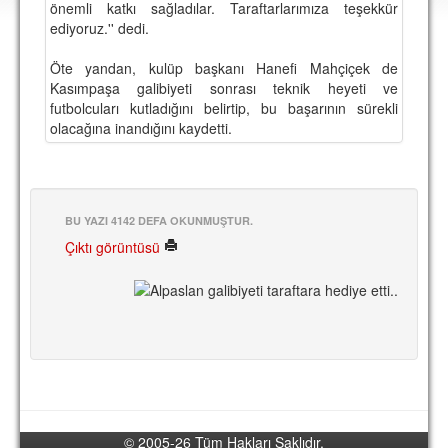
önemli katkı sağladılar. Taraftarlarımıza teşekkür
DEPLASMAN
ediyoruz.'' dedi.
LİSANSLI ÜRÜNLER
Öte yandan, kulüp başkanı Hanefi Mahçiçek de
Kasımpaşa galibiyeti sonrası teknik heyeti ve
MULTİMEDYA
futbolcuları kutladığını belirtip, bu başarının sürekli
FOTOĞRAF & VİDEOLAR
olacağına inandığını kaydetti.
MARŞ & TEZAHÜRATLAR
KULÜP
BU YAZI 4142 DEFA OKUNMUŞTUR.
AMBLEM
Çıktı görüntüsü
SPOR TESİSLERİ
YÖNETİM KURULU
PERSONEL
SPONSORLAR
TARİHÇE
© 2005-26 Tüm Hakları Saklıdır.