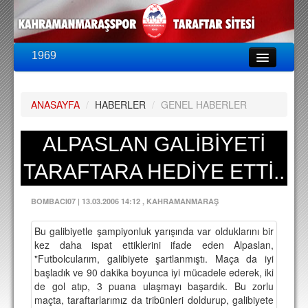
1969
LİG & KUPA
BU SEZON
ANASAYFA
/
HABERLER
/
GENEL HABERLER
PUAN DURUMU
FİKSTÜR
ALPASLAN GALİBİYETİ
KADRO
TARAFTARA HEDİYE ETTİ..
A TAKIM KADROSU
BOMBACI07
|
13.03.2006 14:12
, KAHRAMANMARAŞ
TEKNİK KADRO
Bu galibiyetle şampiyonluk yarışında var olduklarını bir
TRANSFERLER
kez daha ispat ettiklerini ifade eden Alpaslan,
"Futbolcularım, galibiyete şartlanmıştı. Maça da iyi
TARAFTAR
başladık ve 90 dakika boyunca iyi mücadele ederek, iki
de gol atıp, 3 puana ulaşmayı başardık. Bu zorlu
BİLETLER
maçta, taraftarlarımız da tribünleri doldurup, galibiyete