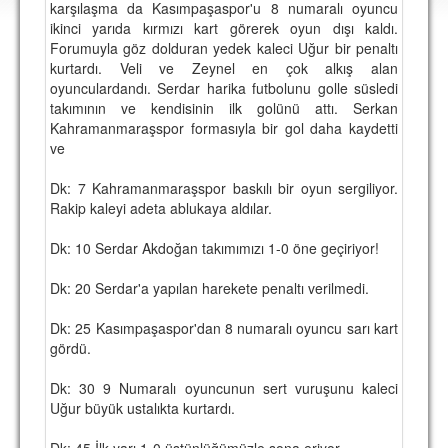
karşılaşma da Kasımpaşaspor'u 8 numaralı oyuncu
DEPLASMAN
ikinci yarıda kırmızı kart görerek oyun dışı kaldı.
Forumuyla göz dolduran yedek kaleci Uğur bir penaltı
LİSANSLI ÜRÜNLER
kurtardı. Veli ve Zeynel en çok alkış alan
oyunculardandı. Serdar harika futbolunu golle süsledi
MULTİMEDYA
takımının ve kendisinin ilk golünü attı. Serkan
FOTOĞRAF & VİDEOLAR
Kahramanmaraşspor formasıyla bir gol daha kaydetti
ve
MARŞ & TEZAHÜRATLAR
Dk: 7 Kahramanmaraşspor baskılı bir oyun sergiliyor.
KULÜP
Rakip kaleyi adeta ablukaya aldılar.
AMBLEM
Dk: 10 Serdar Akdoğan takımımızı 1-0 öne geçiriyor!
SPOR TESİSLERİ
Dk: 20 Serdar'a yapılan harekete penaltı verilmedi.
YÖNETİM KURULU
Dk: 25 Kasımpaşaspor'dan 8 numaralı oyuncu sarı kart
gördü.
PERSONEL
Dk: 30 9 Numaralı oyuncunun sert vuruşunu kaleci
SPONSORLAR
Uğur büyük ustalıkta kurtardı.
TARİHÇE
Dk: 45 İlk yarı 1-0 üstünlüğümüzle sona eriyor.