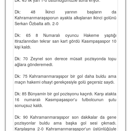
TARİHİ BAŞARILAR
Dk: 48 İkinci yarının başların da
Kahramanmaraşsporun ayakta alkışlanan ikinci golünü
BASINDAN
Serkan Özbalta attı. 2-0
KUPA MAÇLARI
Dk: 65 8 Numaralı oyuncu Hakeme yaptığı
itirazlarından tekrar sarı kart gördü Kasımpaşaspor 10
ESKi BAŞKANLAR
kişi kaldı.
ESKİ HOCALAR
Dk: 70 Zeynel son derece müsait pozisyonda topu
HAKKIMIZDA
ağlara gönderemedi.
MİSYON
Dk: 75 Kahramanmaraşspor bir gol daha buldu ama
maçın hakemi ofsayt gerekçesiyle golü geçersiz saydı.
HAKKIMIZDA
Dk: 85 Bünyamin bir gol pozisyonu kaçırdı. Karşı atakta
İRTİBAT
16 numaralı Kasımpaşaspor'u futbolcunun şutu
sonuçsuz kaldı.
SİTE İSTATİSTİKLERİ
Dk: 90 Kahramanmaraşspor son dakikalar da gene
REKLAM YAYINI
pozisyonlar buldu ama başka gol sesi çıkmadı.
Karşılaşma 2-0 Kahramanmaraşspor'un üstünlüğüyle