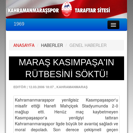
1969
LİG & KUPA
BU SEZON
ANASAYFA
/
HABERLER
/
GENEL HABERLER
PUAN DURUMU
FİKSTÜR
MARAŞ KASIMPAŞA'IN
KADRO
RÜTBESİNİ SÖKTÜ!
A TAKIM KADROSU
EDITÖR
|
12.03.2006 18:07
, KAHRAMANMARAŞ
TEKNİK KADRO
Kahramanmaraşspor yenilgisiz Kasımpaşaspor'u
TRANSFERLER
misafir ettiği Hanefi Mahçiçek Stadyumunda 2-0
mağlup etti. Henüz maç kaybetmeyen
TARAFTAR
Kasımpaşaspor'a yenilgiyi tattıran
Kahramanmaraşspor ligde büyük bir avantaj sağladı ve
BİLETLER
moral depoladı. Son derece çekişmeli geçen