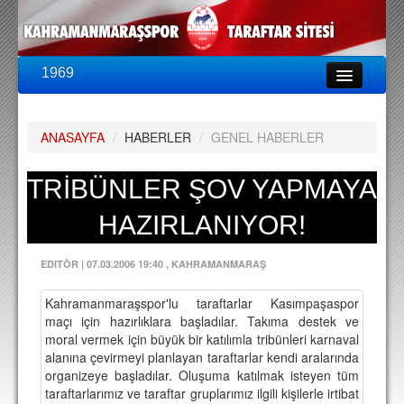
1969
LİG & KUPA
BU SEZON
ANASAYFA
/
HABERLER
/
GENEL HABERLER
PUAN DURUMU
FİKSTÜR
TRİBÜNLER ŞOV YAPMAYA
KADRO
HAZIRLANIYOR!
A TAKIM KADROSU
EDITÖR
|
07.03.2006 19:40
, KAHRAMANMARAŞ
TEKNİK KADRO
Kahramanmaraşspor'lu taraftarlar Kasımpaşaspor
TRANSFERLER
maçı için hazırlıklara başladılar. Takıma destek ve
moral vermek için büyük bir katılımla tribünleri karnaval
TARAFTAR
alanına çevirmeyi planlayan taraftarlar kendi aralarında
organizeye başladılar. Oluşuma katılmak isteyen tüm
BİLETLER
taraftarlarımız ve taraftar gruplarımız ilgili kişilerle irtibat