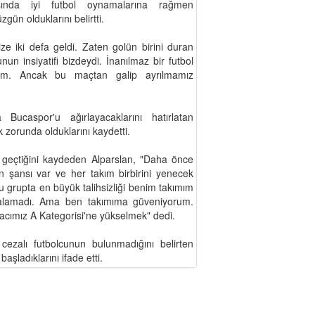
ısında iyi futbol oynamalarına rağmen
zgün olduklarını belirtti.
e iki defa geldi. Zaten golün birini duran
n insiyatifi bizdeydi. İnanılmaz bir futbol
um. Ancak bu maçtan galip ayrılmamız
ucaspor'u ağırlayacaklarını hatırlatan
 zorunda olduklarını kaydetti.
 geçtiğini kaydeden Alparslan, "Daha önce
n şansı var ve her takım birbirini yenecek
u grupta en büyük talihsizliği benim takımım
nı alamadı. Ama ben takımıma güveniyorum.
ımız A Kategorisi'ne yükselmek" dedi.
ezalı futbolcunun bulunmadığını belirten
aşladıklarını ifade etti.