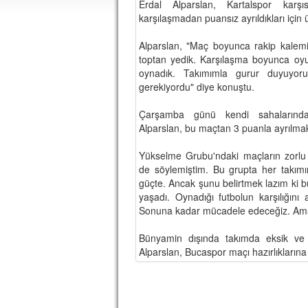
Erdal Alparslan, Kartalspor karş
karşılaşmadan puansız ayrıldıkları için ü
Alparslan, "Maç boyunca rakip kalemiz
toptan yedik. Karşılaşma boyunca oyunu
oynadık. Takımımla gurur duyuyor
gerekiyordu" diye konuştu.
Çarşamba günü kendi sahalarında B
Alparslan, bu maçtan 3 puanla ayrılmak
Yükselme Grubu'ndaki maçların zorlu
de söylemiştim. Bu grupta her takımı
güçte. Ancak şunu belirtmek lazım ki b
yaşadı. Oynadığı futbolun karşılığı
Sonuna kadar mücadele edeceğiz. Amac
Bünyamin dışında takımda eksik ve c
Alparslan, Bucaspor maçı hazırlıklarına b