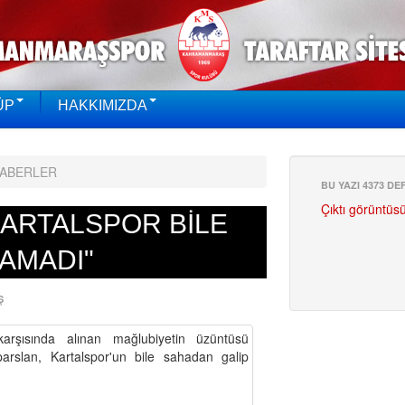
ÜP
HAKKIMIZDA
HABERLER
BU YAZI 4373 D
Çıktı görüntüs
KARTALSPOR BİLE
AMADI"
Ş
arşısında alınan mağlubiyetin üzüntüsü
parslan, Kartalspor'un bile sahadan galip