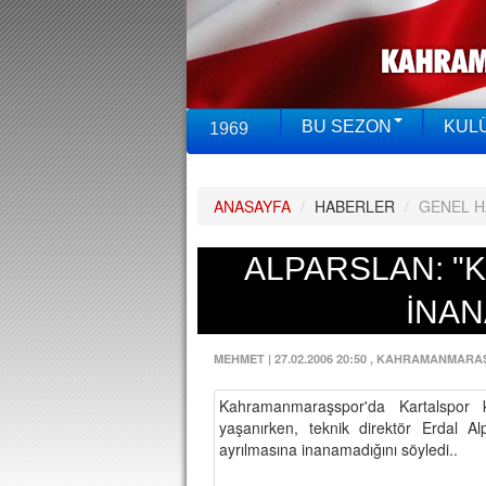
BU SEZON
KUL
1969
ANASAYFA
/
HABERLER
/
GENEL 
ALPARSLAN: "
İNAN
MEHMET
|
27.02.2006 20:50
, KAHRAMANMARA
Kahramanmaraşspor'da Kartalspor k
yaşanırken, teknik direktör Erdal Al
ayrılmasına inanamadığını söyledi..