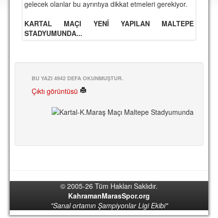
gelecek olanlar bu ayrıntıya dikkat etmeleri gerekiyor.
DEPLASMAN
KARTAL MAÇI YENİ YAPILAN MALTEPE
LİSANSLI ÜRÜNLER
STADYUMUNDA...
MULTİMEDYA
FOTOĞRAF & VİDEOLAR
BU YAZI 4942 DEFA OKUNMUŞTUR.
MARŞ & TEZAHÜRATLAR
Çıktı görüntüsü
KULÜP
AMBLEM
SPOR TESİSLERİ
YÖNETİM KURULU
PERSONEL
© 2005-26 Tüm Hakları Saklıdır.
SPONSORLAR
KahramanMarasSpor.org
"Sanal ortamın Şampiyonlar Ligi Ekibi"
TARİHÇE