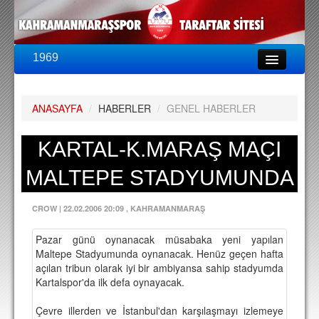
1969
LİG & KUPA
BU SEZON
ANASAYFA
/
HABERLER
/
GENEL HABERLER
PUAN DURUMU
FİKSTÜR
KARTAL-K.MARAŞ MAÇI
KADRO
MALTEPE STADYUMUNDA
A TAKIM KADROSU
CROW
|
22.02.2006 20:09
, KAHRAMANMARAŞ
TEKNİK KADRO
Pazar günü oynanacak müsabaka yeni yapılan
TRANSFERLER
Maltepe Stadyumunda oynanacak. Henüz geçen hafta
açılan tribun olarak iyi bir ambiyansa sahip stadyumda
TARAFTAR
Kartalspor'da ilk defa oynayacak.
BİLETLER
Çevre illerden ve İstanbul'dan karşılaşmayı izlemeye