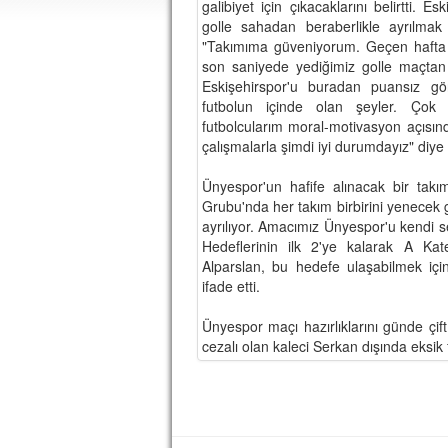
galibiyet için çıkacaklarını belirtti. 
golle sahadan beraberlikle ayrılmak
"Takımıma güveniyorum. Geçen hafta 
son saniyede yediğimiz golle maçtan b
Eskişehirspor'u buradan puansız g
futbolun içinde olan şeyler. Çok 
futbolcularım moral-motivasyon açısı
çalışmalarla şimdi iyi durumdayız" diye
Ünyespor'un hafife alınacak bir takı
Grubu'nda her takım birbirini yenecek 
ayrılıyor. Amacımız Ünyespor'u kendi 
Hedeflerinin ilk 2'ye kalarak A Ka
Alparslan, bu hedefe ulaşabilmek içi
ifade etti.
Ünyespor maçı hazırlıklarını günde ç
cezalı olan kaleci Serkan dışında eksik