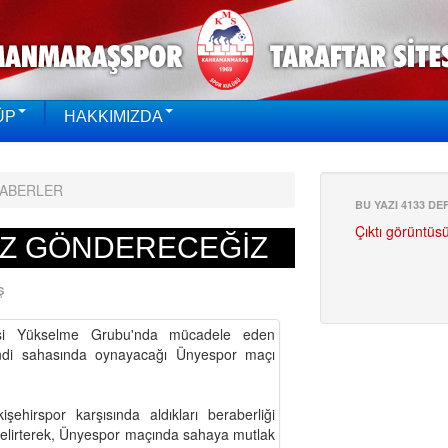
ÜP
HAKKIMIZDA
HABERLER
BU YAZI 4133 D
Çıktı görüntüs
IZ GÖNDERECEĞİZ
Ş
isi Yükselme Grubu'nda mücadele eden
di sahasında oynayacağı Ünyespor maçı
şehirspor karşısında aldıkları beraberliği
belirterek, Ünyespor maçında sahaya mutlak