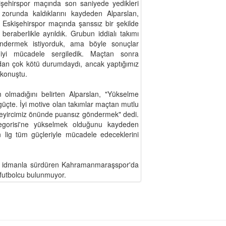
Eskişehirspor maçında son saniyede yedikleri
 zorunda kaldıklarını kaydeden Alparslan,
Eskişehirspor maçında şanssız bir şekilde
eraberlikle ayrıldık. Grubun iddialı takımı
öndermek istiyorduk, ama böyle sonuçlar
iyi mücadele sergiledik. Maçtan sonra
ndan çok kötü durumdaydı, ancak yaptığımız
 konuştu.
m olmadığını belirten Alparslan, "Yükselme
güçte. İyi motive olan takımlar maçtan mutlu
seyircimiz önünde puansız göndermek" dedi.
tegorisi'ne yükselmek olduğunu kaydeden
n lig tüm güçleriyle mücadele edeceklerini
ift idmanla sürdüren Kahramanmaraşspor'da
 futbolcu bulunmuyor.