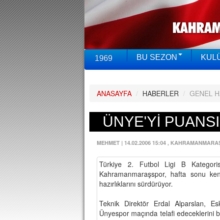
BU SEZON
KUL
1969
ANASAYFA
/
HABERLER
/
GENEL 
ÜNYE'Yİ PUANS
MEHMET
|
14.02.2006 15:04
, KAHRAMANMARA
Türkiye 2. Futbol Ligi B Kategor
Kahramanmaraşspor, hafta sonu ken
hazırlıklarını sürdürüyor.
Teknik Direktör Erdal Alparslan, Eski
Ünyespor maçında telafi edeceklerini 