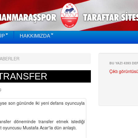
ÜP
HAKKIMIZDA
HABERLER
BU YAZI 4393 D
Çıktı görüntüs
 TRANSFER
Ş
eyse son gününde iki yeni defans oyuncuyla
ansfer döneminde transfer etmek istediği
 oyuncusu Mustafa Acar'la dün anlaştı.