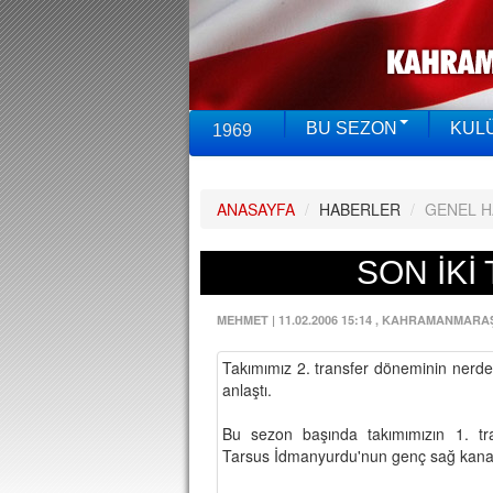
BU SEZON
KUL
1969
ANASAYFA
/
HABERLER
/
GENEL 
SON İKİ
MEHMET
|
11.02.2006 15:14
, KAHRAMANMARA
Takımımız 2. transfer döneminin nerd
anlaştı.
Bu sezon başında takımımızın 1. tr
Tarsus İdmanyurdu'nun genç sağ kanat