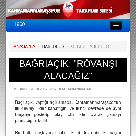
1969
LİG & KUPA
BU SEZON
ANASAYFA
/
HABERLER
/
GENEL HABERLER
PUAN DURUMU
FİKSTÜR
BAĞRIAÇIK: "RÖVANŞI
KADRO
ALACAĞIZ"
A TAKIM KADROSU
MEHMET
|
28.10.2005 12:52
, KAHRAMANMARAŞ
TEKNİK KADRO
Bağrıaçık, yaptığı açıklamada, Kahramanmaraşspor'un
TRANSFERLER
ilk devreyi lider kapattığını ve ikinci devrede de aynı
başarıyı gösterip, play- offa lider olarak çıkmayı
TARAFTAR
planladığını belirtti.
BİLETLER
Bu hafta başlayacak olan ikinci devrenin ilk maçını