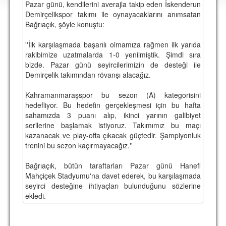
Pazar günü, kendilerini averajla takip eden İskenderun
DEPLASMAN
Demirçelikspor takımı ile oynayacaklarını anımsatan
Bağrıaçık, şöyle konuştu:
LİSANSLI ÜRÜNLER
''İlk karşılaşmada başarılı olmamıza rağmen ilk yarıda
MULTİMEDYA
rakibimize uzatmalarda 1-0 yenilmiştik. Şimdi sıra
FOTOĞRAF & VİDEOLAR
bizde. Pazar günü seyircilerimizin de desteği ile
Demirçelik takımından rövanşı alacağız.
MARŞ & TEZAHÜRATLAR
Kahramanmaraşspor bu sezon (A) kategorisini
KULÜP
hedefliyor. Bu hedefin gerçekleşmesi için bu hafta
sahamızda 3 puanı alıp, ikinci yarının galibiyet
AMBLEM
serilerine başlamak istiyoruz. Takımımız bu maçı
kazanacak ve play-offa çıkacak güçtedir. Şampiyonluk
SPOR TESİSLERİ
trenini bu sezon kaçırmayacağız.''
YÖNETİM KURULU
Bağrıaçık, bütün taraftarları Pazar günü Hanefi
Mahçiçek Stadyumu'na davet ederek, bu karşılaşmada
PERSONEL
seyirci desteğine ihtiyaçları bulunduğunu sözlerine
ekledi.
SPONSORLAR
TARİHÇE