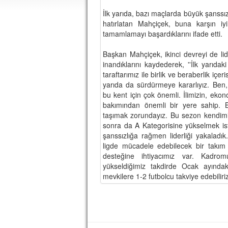
İlk yarıda, bazı maçlarda büyük şanssızl
hatırlatan Mahçiçek, buna karşın iy
tamamlamayı başardıklarını ifade etti.
Başkan Mahçiçek, ikinci devreyi de lide
inandıklarını kaydederek, ''İlk yarıdak
taraftarımız ile birlik ve beraberlik içe
yarıda da sürdürmeye kararlıyız. Be
bu kent için çok önemli. İlimizin, ekon
bakımından önemli bir yere sahip. B
taşımak zorundayız. Bu sezon kendimiz
sonra da A Kategorisine yükselmek ist
şanssızlığa rağmen liderliği yakaladık
ligde mücadele edebilecek bir takım
desteğine ihtiyacımız var. Kadrom
yükseldiğimiz takdirde Ocak ayında
mevkilere 1-2 futbolcu takviye edebiliriz