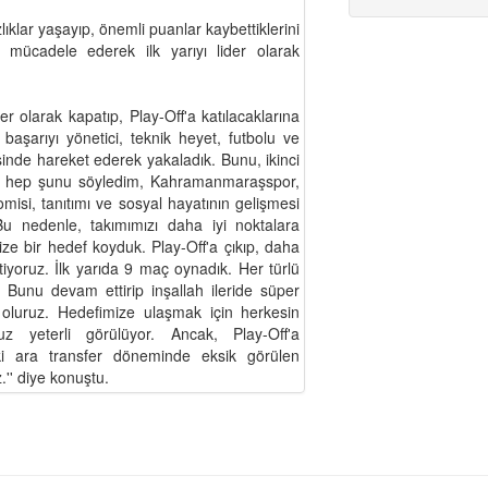
ıklar yaşayıp, önemli puanlar kaybettiklerini
i mücadele ederek ilk yarıyı lider olarak
r olarak kapatıp, Play-Off'a katılacaklarına
i başarıyı yönetici, teknik heyet, futbolu ve
risinde hareket ederek yakaladık. Bunu, ikinci
n, hep şunu söyledim, Kahramanmaraşspor,
omisi, tanıtımı ve sosyal hayatının gelişmesi
u nedenle, takımımızı daha iyi noktalara
e bir hedef koyduk. Play-Off'a çıkıp, daha
iyoruz. İlk yarıda 9 maç oynadık. Her türlü
. Bunu devam ettirip inşallah ileride süper
 oluruz. Hedefimize ulaşmak için herkesin
uz yeterli görülüyor. Ancak, Play-Off'a
ki ara transfer döneminde eksik görülen
.'' diye konuştu.