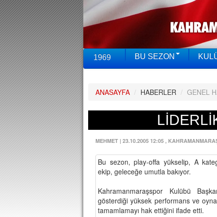
BU SEZON
KUL
1969
ANASAYFA
/
HABERLER
/
GENEL 
LİDERLİK
MEHMET
|
23.10.2005 12:05
, KAHRAMANMARA
Bu sezon, play-offa yükselip, A kateg
ekip, geleceğe umutla bakıyor.
Kahramanmaraşspor Kulübü Başkan
gösterdiği yüksek performans ve oynadığ
tamamlamayı hak ettiğini ifade etti.