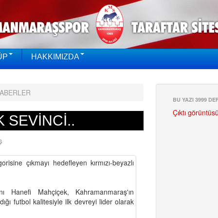
ÜP
HAKKIMIZDA
HABERLER
BU YAZI 3999 D
Çıktı görüntüs
 SEVİNCİ..
Ş
orisine çıkmayı hedefleyen kırmızı-beyazlı
ı Hanefi Mahçiçek, Kahramanmaraş'ın
ı futbol kalitesiyle ilk devreyi lider olarak