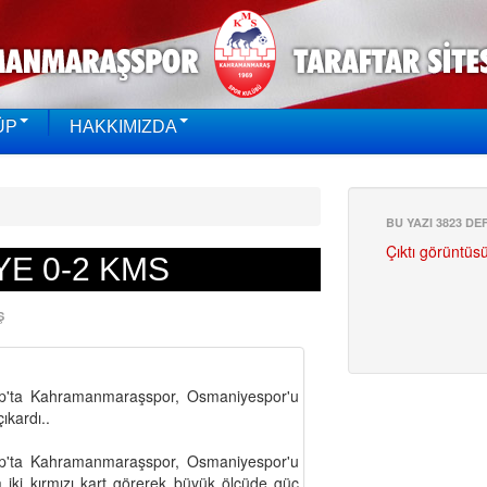
ÜP
HAKKIMIZDA
BU YAZI 3823 D
Çıktı görüntüs
E 0-2 KMS
Ş
Grup'ta Kahramanmaraşspor, Osmaniyespor'u
ıkardı..
Grup'ta Kahramanmaraşspor, Osmaniyespor'u
iki kırmızı kart görerek büyük ölçüde güç