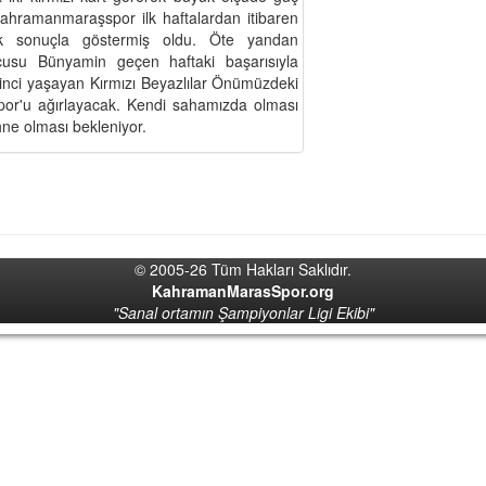
hramanmaraşspor ilk haftalardan itibaren
'lık sonuçla göstermiş oldu. Öte yandan
cusu Bünyamin geçen haftaki başarısıyla
vinci yaşayan Kırmızı Beyazlılar Önümüzdeki
spor'u ağırlayacak. Kendi sahamızda olması
ne olması bekleniyor.
© 2005-26 Tüm Hakları Saklıdır.
KahramanMarasSpor.org
"Sanal ortamın Şampiyonlar Ligi Ekibi"