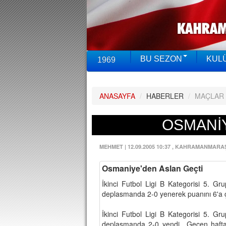
BU SEZON
KUL
1969
ANASAYFA
/
HABERLER
/
MAÇLAR
OSMANİY
MEHMET
|
12.09.2005 10:37
, KAHRAMANMARA
Osmaniye'den Aslan Geçti
İkinci Futbol Ligi B Kategorisi 5. 
deplasmanda 2-0 yenerek puanını 6'a ç
İkinci Futbol Ligi B Kategorisi 5. 
deplasmanda 2-0 yendi.. Geçen hafta 