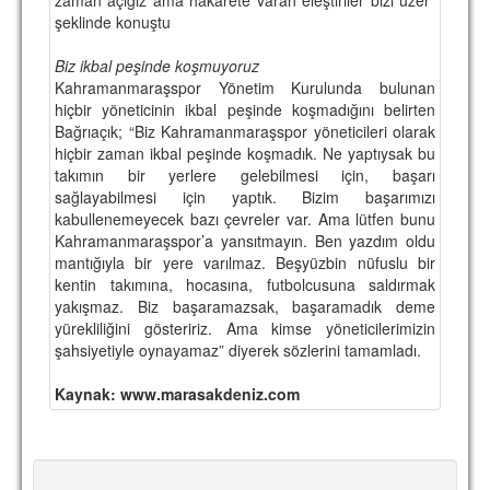
şeklinde konuştu
TARİHİ BAŞARILAR
Biz ikbal peşinde koşmuyoruz
BASINDAN
Kahramanmaraşspor Yönetim Kurulunda bulunan
hiçbir yöneticinin ikbal peşinde koşmadığını belirten
KUPA MAÇLARI
Bağrıaçık; “Biz Kahramanmaraşspor yöneticileri olarak
hiçbir zaman ikbal peşinde koşmadık. Ne yaptıysak bu
ESKi BAŞKANLAR
takımın bir yerlere gelebilmesi için, başarı
sağlayabilmesi için yaptık. Bizim başarımızı
ESKİ HOCALAR
kabullenemeyecek bazı çevreler var. Ama lütfen bunu
HAKKIMIZDA
Kahramanmaraşspor’a yansıtmayın. Ben yazdım oldu
mantığıyla bir yere varılmaz. Beşyüzbin nüfuslu bir
MİSYON
kentin takımına, hocasına, futbolcusuna saldırmak
yakışmaz. Biz başaramazsak, başaramadık deme
HAKKIMIZDA
yürekliliğini gösteririz. Ama kimse yöneticilerimizin
şahsiyetiyle oynayamaz” diyerek sözlerini tamamladı.
İRTİBAT
Kaynak: www.marasakdeniz.com
SİTE İSTATİSTİKLERİ
REKLAM YAYINI