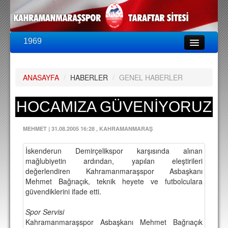
1969
LİG & KUPA
BU SEZON
ANASAYFA
/
HABERLER
/
GENEL HABERLER
PUAN DURUMU
FİKSTÜR
HOCAMIZA GÜVENİYORUZ
KADRO
MEHMET
|
31.08.2005 16:28
, KAHRAMANMARAŞ
A TAKIM KADROSU
İskenderun Demirçelikspor karşısında alınan
TEKNİK KADRO
mağlubiyetin ardından, yapılan eleştirileri
değerlendiren Kahramanmaraşspor Asbaşkanı
TRANSFERLER
Mehmet Bağrıaçık, teknik heyete ve futbolculara
güvendiklerini ifade etti.
TARAFTAR
Spor Servisi
BİLETLER
Kahramanmaraşspor Asbaşkanı Mehmet Bağrıaçık