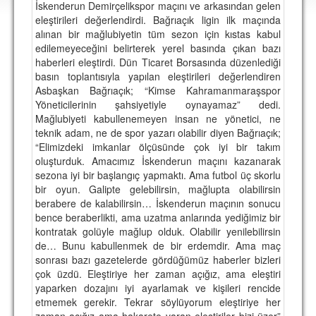
İskenderun Demirçelikspor maçını ve arkasından gelen
DEPLASMAN
eleştirileri değerlendirdi. Bağrıaçık ligin ilk maçında
alınan bir mağlubiyetin tüm sezon için kıstas kabul
LİSANSLI ÜRÜNLER
edilemeyeceğini belirterek yerel basında çıkan bazı
haberleri eleştirdi. Dün Ticaret Borsasında düzenlediği
MULTİMEDYA
basın toplantısıyla yapılan eleştirileri değerlendiren
FOTOĞRAF & VİDEOLAR
Asbaşkan Bağrıaçık; “Kimse Kahramanmaraşspor
Yöneticilerinin şahsiyetiyle oynayamaz” dedi.
MARŞ & TEZAHÜRATLAR
Mağlubiyeti kabullenemeyen insan ne yönetici, ne
teknik adam, ne de spor yazarı olabilir diyen Bağrıaçık;
KULÜP
“Elimizdeki imkanlar ölçüsünde çok iyi bir takım
oluşturduk. Amacımız İskenderun maçını kazanarak
AMBLEM
sezona iyi bir başlangıç yapmaktı. Ama futbol üç skorlu
bir oyun. Galipte gelebilirsin, mağlupta olabilirsin
SPOR TESİSLERİ
berabere de kalabilirsin… İskenderun maçının sonucu
bence beraberlikti, ama uzatma anlarında yediğimiz bir
YÖNETİM KURULU
kontratak golüyle mağlup olduk. Olabilir yenilebilirsin
de… Bunu kabullenmek de bir erdemdir. Ama maç
PERSONEL
sonrası bazı gazetelerde gördüğümüz haberler bizleri
çok üzdü. Eleştiriye her zaman açığız, ama eleştiri
SPONSORLAR
yaparken dozajını iyi ayarlamak ve kişileri rencide
etmemek gerekir. Tekrar söylüyorum eleştiriye her
TARİHÇE
zaman açığız ama hakarete varan eleştiriler bizi üzer”