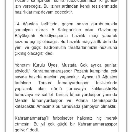
izin vereceğiz. Bu izinin ardından kendi tesislerimizde
TARİHİ BAŞARILAR
hazırlıklarımız devam edecektir.
BASINDAN
14 Ağustos tarihinde, geçen sezon gurubumuzda
şampiyon olarak A Kategorisine çıkan Gaziantep
KUPA MAÇLARI
Büyükşehir Belediyespor’la hazırlık maçı yaparak
sezonu açmış olacağız. Bu hazırlık maçıyla ilk defa da
ESKi BAŞKANLAR
yeni ve güçlü kadromuzla taraftarlarımızın huzuruna
çıkmış olacağız” dedi.
ESKİ HOCALAR
HAKKIMIZDA
Yönetim Kurulu Üyesi Mustafa Gök ayrıca şunları
söyledi.” Kahramanmaraşspor Pozantı kampında çok
MİSYON
sayıda hazırlık maçları yapacaktır. Ayrıca 19 Ağustos
tarihinde Tarsus İdmanyurduspor tesislerinde
HAKKIMIZDA
yapılacak olan dörtlü turnuvaya katılacaktır.Bu
turnuvaya ev sahibi Tarsus İdmanyurduspor yanında
İRTİBAT
Mersin İdmanyurduspor ve Adana Demirspor’da
katılacaktır. Amacımız bu turnuvada şampiyon olmaktır.
SİTE İSTATİSTİKLERİ
Kahramanmaraş’lı futbolsever halkımız hiç merak
REKLAM YAYINI
etmesin. Bu yıl çok güçlü bir Kahramanmaraşspor
geliyor” dedi.