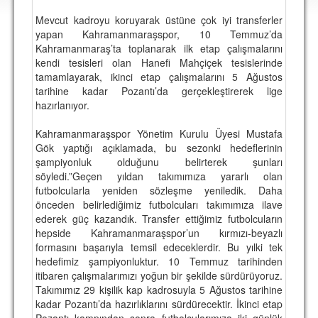
DEPLASMAN
Mevcut kadroyu koruyarak üstüne çok iyi transferler
yapan Kahramanmaraşspor, 10 Temmuz’da
LİSANSLI ÜRÜNLER
Kahramanmaraş’ta toplanarak ilk etap çalışmalarını
kendi tesisleri olan Hanefi Mahçiçek tesislerinde
MULTİMEDYA
tamamlayarak, ikinci etap çalışmalarını 5 Ağustos
FOTOĞRAF & VİDEOLAR
tarihine kadar Pozantı’da gerçekleştirerek lige
hazırlanıyor.
MARŞ & TEZAHÜRATLAR
Kahramanmaraşspor Yönetim Kurulu Üyesi Mustafa
KULÜP
Gök yaptığı açıklamada, bu sezonki hedeflerinin
şampiyonluk olduğunu belirterek şunları
AMBLEM
söyledi.”Geçen yıldan takımımıza yararlı olan
futbolcularla yeniden sözleşme yeniledik. Daha
SPOR TESİSLERİ
önceden belirlediğimiz futbolcuları takımımıza ilave
ederek güç kazandık. Transfer ettiğimiz futbolcuların
YÖNETİM KURULU
hepside Kahramanmaraşspor’un kırmızı-beyazlı
formasını başarıyla temsil edeceklerdir. Bu yılki tek
PERSONEL
hedefimiz şampiyonluktur. 10 Temmuz tarihinden
itibaren çalışmalarımızı yoğun bir şekilde sürdürüyoruz.
SPONSORLAR
Takımımız 29 kişilik kap kadrosuyla 5 Ağustos tarihine
kadar Pozantı’da hazırlıklarını sürdürecektir. İkinci etap
TARİHÇE
Pozantı kampından sonra futbolcularımıza iki günlük