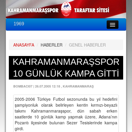
1969
LİG & KUPA
BU SEZON
ANASAYFA
/
HABERLER
/
GENEL HABERLER
PUAN DURUMU
FİKSTÜR
KAHRAMANMARAŞSPOR
KADRO
10 GÜNLÜK KAMPA GİTTİ
A TAKIM KADROSU
BOMBACI07
|
26.07.2005 12:18
, KAHRAMANMARAŞ
TEKNİK KADRO
2005-2006 Türkiye Futbol sezonunda bu yıl hedefini
TRANSFERLER
şampiyonluk olarak belirleyen kentin kırmızı-beyazlı
takımı Kahramanmaraşspor, dün sabah erken
TARAFTAR
saatlerde 10 günlük kamp yapmak üzere, Adana’nın
Pozantı ilçesinde bulunan Sezer Tesislerinde kampa
BİLETLER
girdi.