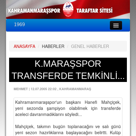
1969
LİG & KUPA
BU SEZON
ANASAYFA
/
HABERLER
/
GENEL HABERLER
PUAN DURUMU
FİKSTÜR
K.MARAŞSPOR
KADRO
TRANSFERDE TEMKİNLİ...
A TAKIM KADROSU
MEHMET
|
12.07.2005 22:02
, KAHRAMANMARAŞ
TEKNİK KADRO
Kahramanmaraşspor'un başkanı Hanefi Mahçiçek,
TRANSFERLER
yeni sezonda şampiyon olabilmek için transferde
aceleci davranmadıklarını söyledi...
TARAFTAR
Mahçiçek, takımın bugün toplanacağını ve salı günü
BİLETLER
yeni sezon hazırlıklarına başlayacağını belirtti. Kulüp