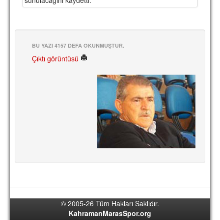
TARİHİ BAŞARILAR
BASINDAN
BU YAZI 4157 DEFA OKUNMUŞTUR.
KUPA MAÇLARI
Çıktı görüntüsü
ESKi BAŞKANLAR
ESKİ HOCALAR
HAKKIMIZDA
MİSYON
HAKKIMIZDA
İRTİBAT
SİTE İSTATİSTİKLERİ
REKLAM YAYINI
© 2005-26 Tüm Hakları Saklıdır.
KahramanMarasSpor.org