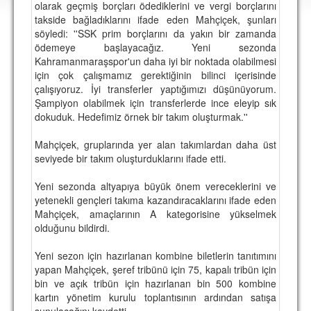
olarak geçmiş borçları ödediklerini ve vergi borçlarını
DEPLASMAN
takside bağladıklarını ifade eden Mahçiçek, şunları
söyledi: ''SSK prim borçlarını da yakın bir zamanda
LİSANSLI ÜRÜNLER
ödemeye başlayacağız. Yeni sezonda
Kahramanmaraşspor'un daha iyi bir noktada olabilmesi
MULTİMEDYA
için çok çalışmamız gerektiğinin bilinci içerisinde
FOTOĞRAF & VİDEOLAR
çalışıyoruz. İyi transferler yaptığımızı düşünüyorum.
Şampiyon olabilmek için transferlerde ince eleyip sık
MARŞ & TEZAHÜRATLAR
dokuduk. Hedefimiz örnek bir takım oluşturmak.''
KULÜP
Mahçiçek, gruplarında yer alan takımlardan daha üst
seviyede bir takım oluşturduklarını ifade etti.
AMBLEM
Yeni sezonda altyapıya büyük önem vereceklerini ve
SPOR TESİSLERİ
yetenekli gençleri takıma kazandıracaklarını ifade eden
Mahçiçek, amaçlarının A kategorisine yükselmek
YÖNETİM KURULU
olduğunu bildirdi.
PERSONEL
Yeni sezon için hazırlanan kombine biletlerin tanıtımını
yapan Mahçiçek, şeref tribünü için 75, kapalı tribün için
SPONSORLAR
bin ve açık tribün için hazırlanan bin 500 kombine
kartın yönetim kurulu toplantısının ardından satışa
TARİHÇE
sunulacağını kaydetti.