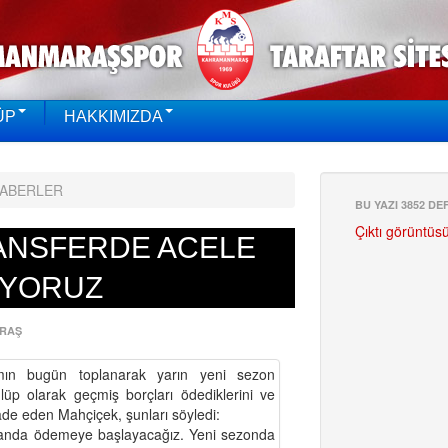
ÜP
HAKKIMIZDA
HABERLER
BU YAZI 3852 D
Çıktı görüntüs
ANSFERDE ACELE
İYORUZ
RAŞ
kımın bugün toplanarak yarın yeni sezon
Kulüp olarak geçmiş borçları ödediklerini ve
ifade eden Mahçiçek, şunları söyledi:
amanda ödemeye başlayacağız. Yeni sezonda