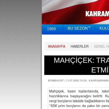
BU SEZON
KUL
1969
ANASAYFA
/
HABERLER
/
GENEL 
MAHÇİÇEK: TR
ETM
BOMBACI07
|
11.07.2005 15:54
, KAHRAMANMA
Mahçiçek, basın toplantısında, ta
hazırlıklarına başlayacağını belirtti. 
vergi borçlarını takside bağladıklarını 
''SSK prim borçlarını da yakın bir z