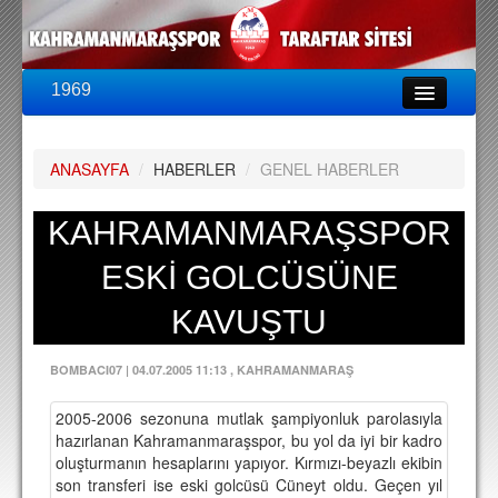
1969
LİG & KUPA
BU SEZON
ANASAYFA
/
HABERLER
/
GENEL HABERLER
PUAN DURUMU
FİKSTÜR
KAHRAMANMARAŞSPOR
KADRO
ESKİ GOLCÜSÜNE
A TAKIM KADROSU
KAVUŞTU
TEKNİK KADRO
BOMBACI07
|
04.07.2005 11:13
, KAHRAMANMARAŞ
TRANSFERLER
2005-2006 sezonuna mutlak şampiyonluk parolasıyla
TARAFTAR
hazırlanan Kahramanmaraşspor, bu yol da iyi bir kadro
oluşturmanın hesaplarını yapıyor. Kırmızı-beyazlı ekibin
BİLETLER
son transferi ise eski golcüsü Cüneyt oldu. Geçen yıl