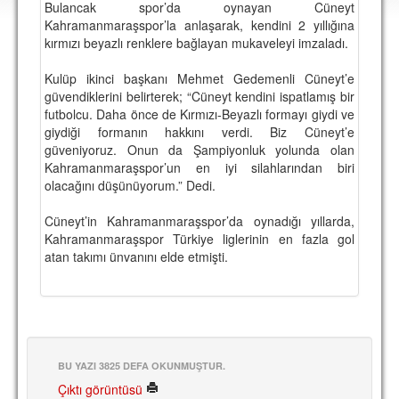
Bulancak spor’da oynayan Cüneyt
DEPLASMAN
Kahramanmaraşspor’la anlaşarak, kendini 2 yıllığına
kırmızı beyazlı renklere bağlayan mukaveleyi imzaladı.
LİSANSLI ÜRÜNLER
Kulüp ikinci başkanı Mehmet Gedemenli Cüneyt’e
MULTİMEDYA
güvendiklerini belirterek; “Cüneyt kendini ispatlamış bir
FOTOĞRAF & VİDEOLAR
futbolcu. Daha önce de Kırmızı-Beyazlı formayı giydi ve
giydiği formanın hakkını verdi. Biz Cüneyt’e
MARŞ & TEZAHÜRATLAR
güveniyoruz. Onun da Şampiyonluk yolunda olan
Kahramanmaraşspor’un en iyi silahlarından biri
KULÜP
olacağını düşünüyorum.” Dedi.
AMBLEM
Cüneyt’in Kahramanmaraşspor’da oynadığı yıllarda,
Kahramanmaraşspor Türkiye liglerinin en fazla gol
SPOR TESİSLERİ
atan takımı ünvanını elde etmişti.
YÖNETİM KURULU
PERSONEL
SPONSORLAR
BU YAZI 3825 DEFA OKUNMUŞTUR.
Çıktı görüntüsü
TARİHÇE