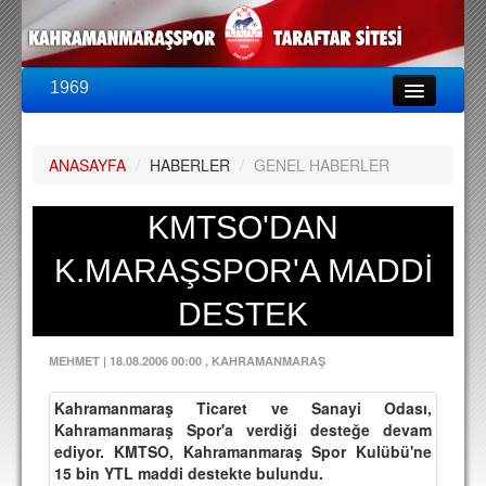
1969
LİG & KUPA
BU SEZON
ANASAYFA
/
HABERLER
/
GENEL HABERLER
PUAN DURUMU
FİKSTÜR
KMTSO'DAN
KADRO
K.MARAŞSPOR'A MADDİ
A TAKIM KADROSU
DESTEK
TEKNİK KADRO
MEHMET
|
18.08.2006 00:00
, KAHRAMANMARAŞ
TRANSFERLER
Kahramanmaraş Ticaret ve Sanayi Odası,
TARAFTAR
Kahramanmaraş Spor'a verdiği desteğe devam
ediyor. KMTSO, Kahramanmaraş Spor Kulübü'ne
BİLETLER
15 bin YTL maddi destekte bulundu.