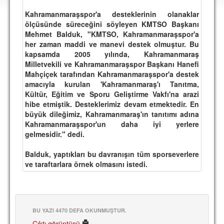
DEPLASMAN
Kahramanmaraşspor'a desteklerinin olanaklar
ölçüsünde süreceğini söyleyen KMTSO Başkanı
LİSANSLI ÜRÜNLER
Mehmet Balduk, "KMTSO, Kahramanmaraşspor'a
her zaman maddi ve manevi destek olmuştur. Bu
MULTİMEDYA
kapsamda 2005 yılında, Kahramanmaraş
FOTOĞRAF & VİDEOLAR
Milletvekili ve Kahramanmaraşspor Başkanı Hanefi
Mahçiçek tarafından Kahramanmaraşspor'a destek
MARŞ & TEZAHÜRATLAR
amacıyla kurulan 'Kahramanmaraş'ı Tanıtma,
Kültür, Eğitim ve Sporu Geliştirme Vakfı'na arazi
KULÜP
hibe etmiştik. Desteklerimiz devam etmektedir. En
büyük dileğimiz, Kahramanmaraş'ın tanıtımı adına
AMBLEM
Kahramanmaraşspor'un daha iyi yerlere
gelmesidir." dedi.
SPOR TESİSLERİ
Balduk, yaptıkları bu davranışın tüm sporseverlere
YÖNETİM KURULU
ve taraftarlara örnek olmasını istedi.
PERSONEL
SPONSORLAR
BU YAZI 4470 DEFA OKUNMUŞTUR.
TARİHÇE
Çıktı görüntüsü