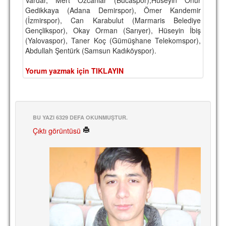
Gedikkaya (Adana Demirspor), Ömer Kandemir
TARİHİ BAŞARILAR
(İzmirspor), Can Karabulut (Marmaris Belediye
Gençlikspor), Okay Orman (Sarıyer), Hüseyin İbiş
BASINDAN
(Yalovaspor), Taner Koç (Gümüşhane Telekomspor),
Abdullah Şentürk (Samsun Kadıköyspor).
KUPA MAÇLARI
Yorum yazmak için TIKLAYIN
ESKi BAŞKANLAR
ESKİ HOCALAR
HAKKIMIZDA
BU YAZI 6329 DEFA OKUNMUŞTUR.
MİSYON
Çıktı görüntüsü
HAKKIMIZDA
İRTİBAT
SİTE İSTATİSTİKLERİ
REKLAM YAYINI