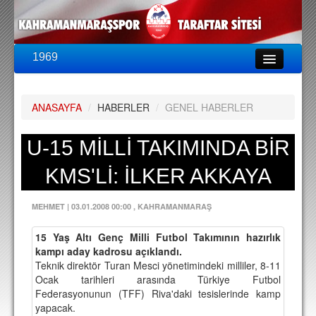
1969
LİG & KUPA
BU SEZON
ANASAYFA
/
HABERLER
/
GENEL HABERLER
PUAN DURUMU
FİKSTÜR
U-15 MİLLİ TAKIMINDA BİR
KADRO
KMS'Lİ: İLKER AKKAYA
A TAKIM KADROSU
MEHMET
|
03.01.2008 00:00
, KAHRAMANMARAŞ
TEKNİK KADRO
15 Yaş Altı Genç Milli Futbol Takımının hazırlık
TRANSFERLER
kampı aday kadrosu açıklandı.
Teknik direktör Turan Mesci yönetimindeki milliler, 8-11
TARAFTAR
Ocak tarihleri arasında Türkiye Futbol
Federasyonunun (TFF) Riva'daki tesislerinde kamp
BİLETLER
yapacak.