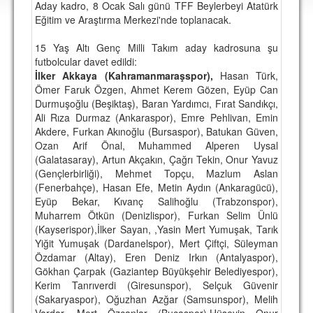
Aday kadro, 8 Ocak Salı günü TFF Beylerbeyi Atatürk
DEPLASMAN
Eğitim ve Araştırma Merkezi'nde toplanacak.
LİSANSLI ÜRÜNLER
15 Yaş Altı Genç Milli Takım aday kadrosuna şu
futbolcular davet edildi:
MULTİMEDYA
İlker Akkaya (Kahramanmaraşspor),
Hasan Türk,
FOTOĞRAF & VİDEOLAR
Ömer Faruk Özgen, Ahmet Kerem Gözen, Eyüp Can
Durmuşoğlu (Beşiktaş), Baran Yardımcı, Fırat Sandıkçı,
MARŞ & TEZAHÜRATLAR
Ali Rıza Durmaz (Ankaraspor), Emre Pehlivan, Emin
Akdere, Furkan Akınoğlu (Bursaspor), Batukan Güven,
KULÜP
Ozan Arif Önal, Muhammed Alperen Uysal
(Galatasaray), Artun Akçakın, Çağrı Tekin, Onur Yavuz
AMBLEM
(Gençlerbirliği), Mehmet Topçu, Mazlum Aslan
(Fenerbahçe), Hasan Efe, Metin Aydın (Ankaragücü),
SPOR TESİSLERİ
Eyüp Bekar, Kıvanç Salihoğlu (Trabzonspor),
Muharrem Ötkün (Denizlispor), Furkan Selim Ünlü
YÖNETİM KURULU
(Kayserispor),İlker Sayan, ,Yasin Mert Yumuşak, Tarık
Yiğit Yumuşak (Dardanelspor), Mert Çiftçi, Süleyman
PERSONEL
Özdamar (Altay), Eren Deniz Irkın (Antalyaspor),
Gökhan Çarpak (Gaziantep Büyükşehir Belediyespor),
SPONSORLAR
Kerim Tanrıverdi (Giresunspor), Selçuk Güvenir
(Sakaryaspor), Oğuzhan Azğar (Samsunspor), Melih
TARİHÇE
Vardar, Mert Özcanlar (Bucaspor),Hüseyin Onur