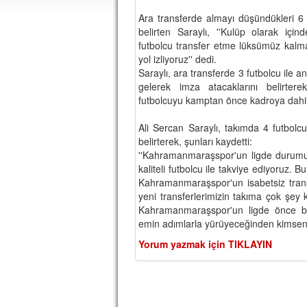
Ara transferde almayı düşündükleri 6 f
belirten Saraylı, ''Kulüp olarak iç
futbolcu transfer etme lüksümüz kalmad
yol izliyoruz'' dedi.
Saraylı, ara transferde 3 futbolcu ile an
gelerek imza atacaklarını belirter
futbolcuyu kamptan önce kadroya dahil 
Ali Sercan Saraylı, takımda 4 futbolcu 
belirterek, şunları kaydetti:
''Kahramanmaraşspor'un ligde durumun
kaliteli futbolcu ile takviye ediyoruz. B
Kahramanmaraşspor'un isabetsiz tran
yeni transferlerimizin takıma çok şey 
Kahramanmaraşspor'un ligde önce be
emin adımlarla yürüyeceğinden kimseni
Yorum yazmak için TIKLAYIN