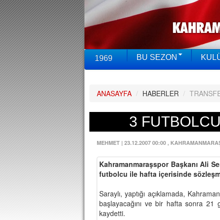
BU SEZON
KUL
1969
ANASAYFA
/
HABERLER
/
TRANSF
3 FUTBOLCU 
MEHMET
|
23.12.2007 00:00
, KAHRAMANMARA
Kahramanmaraşspor Başkanı Ali Serca
futbolcu ile hafta içerisinde sözleş
Saraylı, yaptığı açıklamada, Kahramanma
başlayacağını ve bir hafta sonra 21 
kaydetti.