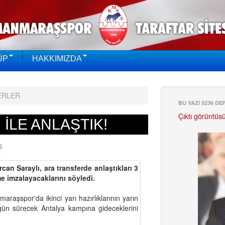
ÜP
HAKKIMIZDA
ERLER
BU YAZI 5236 D
Çıktı görüntüs
İLE ANLAŞTIK!
Ş
n Saraylı, ara transferde anlaştıkları 3
me imzalayacaklarını söyledi.
raşspor'da ikinci yarı hazırlıklarının yarın
gün sürecek Antalya kampına gideceklerini