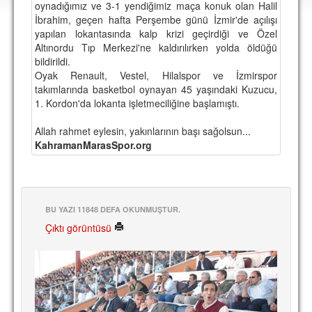
oynadığımız ve 3-1 yendiğimiz maça konuk olan Halil
DEPLASMAN
İbrahim, geçen hafta Perşembe günü İzmir'de açılışı
yapılan lokantasında kalp krizi geçirdiği ve Özel
LİSANSLI ÜRÜNLER
Altınordu Tıp Merkezi'ne kaldırılırken yolda öldüğü
bildirildi.
MULTİMEDYA
Oyak Renault, Vestel, Hilalspor ve İzmirspor
FOTOĞRAF & VİDEOLAR
takımlarında basketbol oynayan 45 yaşındaki Kuzucu,
1. Kordon'da lokanta işletmeciliğine başlamıştı.
MARŞ & TEZAHÜRATLAR
Allah rahmet eylesin, yakınlarının başı sağolsun...
KULÜP
KahramanMarasSpor.org
AMBLEM
SPOR TESİSLERİ
BU YAZI 11848 DEFA OKUNMUŞTUR.
YÖNETİM KURULU
Çıktı görüntüsü
PERSONEL
SPONSORLAR
TARİHÇE