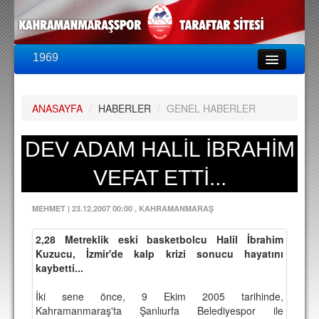
1969
LİG & KUPA
BU SEZON
ANASAYFA
/
HABERLER
/
GENEL HABERLER
PUAN DURUMU
FİKSTÜR
DEV ADAM HALİL İBRAHİM
KADRO
VEFAT ETTİ...
A TAKIM KADROSU
MEHMET
|
23.12.2007 00:00
, KAHRAMANMARAŞ
TEKNİK KADRO
2,28 Metreklik eski basketbolcu Halil İbrahim
TRANSFERLER
Kuzucu, İzmir'de kalp krizi sonucu hayatını
kaybetti...
TARAFTAR
İki sene önce, 9 Ekim 2005 tarihinde,
BİLETLER
Kahramanmaraş'ta Şanlıurfa Belediyespor ile