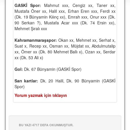
DEPLASMAN
GASKİ Spor:
Mahmut xxx, Cengiz xx, Taner xx,
Mustafa Öner xx, Halil xxx, Erhan Eren xxx, Ferdi xx
LİSANSLI ÜRÜNLER
(Dk. 19 Bünyamin Kılınç xx), Emrah xxx, Onur xxx (Dk.
90 Serkan ?), Mustafa Acar xxx (Dk. 74 Ersin xx),
MULTİMEDYA
Mehmet Şıralı xxx
FOTOĞRAF & VİDEOLAR
Kahramanmaraşspor:
Okan xx, Mehmet xx, Serhat x,
Suat x, Recep xx, Osman xx, Müjdat xx, Abdulmutalip
MARŞ & TEZAHÜRATLAR
xx, Ömer xx (Dk. 80 Mehmet Ballı x), Ozan xx, Serdar
xx (Dk. 53 Ali x)
KULÜP
Gol:
AMBLEM
Dk. 67 Bünyamin (GASKİ Spor)
SPOR TESİSLERİ
Sarı kartlar:
Dk. 20 Halil, Dk. 90 Bünyamin (GASKİ
Spor)
YÖNETİM KURULU
Yorum yazmak için tıklayın
PERSONEL
SPONSORLAR
BU YAZI 4717 DEFA OKUNMUŞTUR.
TARİHÇE