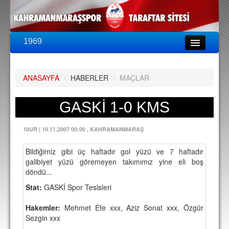
1969
LİG & KUPA
BU SEZON
ANASAYFA
/
HABERLER
/
MAÇLAR
PUAN DURUMU
FİKSTÜR
GASKİ 1-0 KMS
KADRO
10UR
|
10.11.2007 00:00
, KAHRAMANMARAŞ
A TAKIM KADROSU
Bildiğimiz gibi üç haftadır gol yüzü ve 7 haftadır
TEKNİK KADRO
galibiyet yüzü göremeyen takımımız yine eli boş
döndü...
TRANSFERLER
Stat:
GASKİ Spor Tesisleri
TARAFTAR
Hakemler:
Mehmet Efe xxx, Aziz Sonat xxx, Özgür
BİLETLER
Sezgin xxx