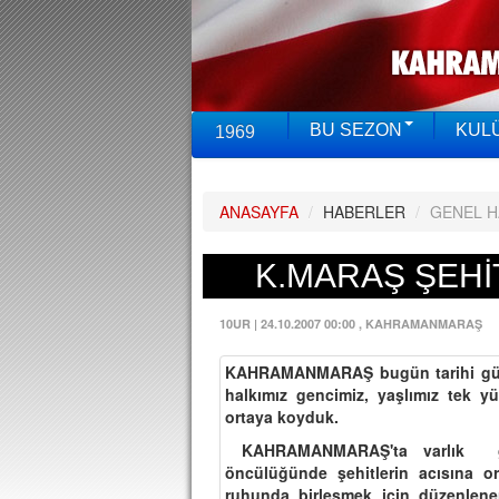
BU SEZON
KUL
1969
ANASAYFA
/
HABERLER
/
GENEL 
K.MARAŞ ŞEHİT
10UR
|
24.10.2007 00:00
, KAHRAMANMARAŞ
KAHRAMANMARAŞ bugün tarihi günl
halkımız gencimiz, yaşlımız tek y
ortaya koyduk.
KAHRAMANMARAŞ'ta varlık gö
öncülüğünde şehitlerin acısına o
ruhunda birleşmek için düzenlene