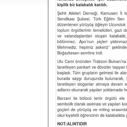
kişilik bir kalabalık katıldı.
Şehit Aileleri Derneği, Kamusen İl te
Sendikası Şubesi, Türk Eğitim Sen 
düzenlenen yürüyüş öğleyin Uzunoluk s
toplum örgütlerinin temsilcileri, gazi de
ve vatandaşlardan oluşan kalabalık
bölünmez, Apo’nun piçleri yıldırım
Mehmediz, hepimiz askeriz” şeklind
Boğazkesen semtine indi.
Ulu Cami önünden Trabzon Bulvarı’na çı
lanetleyen pankart ve dövizler taşıya
başladı. Tüm grupların gelmesi ile alan
burada saygı duruşunda bulunarak, he
lanetleyen sloganlar atmaya devam ed
adlarını okunarak yapılan yoklamada he
Barzani ile bölücü terör örgütü ele
sembolik olarak asılması ve yapılan ko
güçleri de yürüyüş ve miting sırasınd
okul kıyafetli öğrencinin de kalabalıkta 
NOT:ALINTIDIR