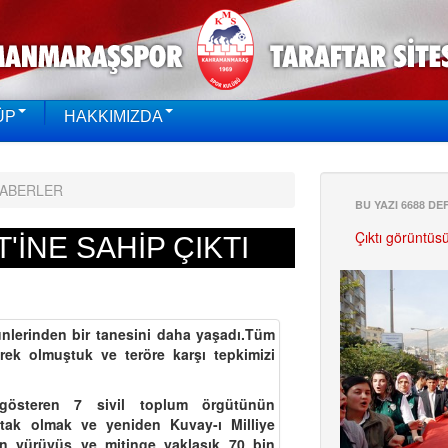
ÜP
HAKKIMIZDA
HABERLER
BU YAZI 6688 D
Çıktı görüntüs
'İNE SAHİP ÇIKTI
erinden bir tanesini daha yaşadı.Tüm
ürek olmuştuk ve teröre karşı tepkimizi
steren 7 sivil toplum örgütünün
rtak olmak ve yeniden Kuvay-ı Milliye
n yürüyüş ve mitinge yaklaşık 70 bin