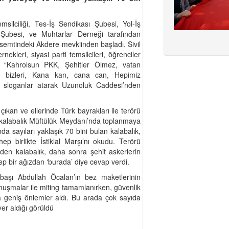
msilciliği, Tes-İş Sendikası Şubesi, Yol-İş
Şubesi, ve Muhtarlar Derneği tarafından
emtindeki Akdere mevkiinden başladı. Sivil
rnekleri, siyasi parti temsilcileri, öğrenciler
; “Kahrolsun PKK, Şehitler Ölmez, vatan
az bizleri, Kana kan, cana can, Hepimiz
e sloganlar atarak Uzunoluk Caddesi’nden
kan ve ellerinde Türk bayrakları ile terörü
n kalabalık Müftülük Meydanı’nda toplanmaya
da sayıları yaklaşık 70 bini bulan kalabalık,
p birlikte İstiklal Marşı’nı okudu. Terörü
en kalabalık, daha sonra şehit askerlerin
p bir ağızdan ‘burada’ diye cevap verdi.
 başı Abdullah Öcalan’ın bez maketlerinin
nuşmalar ile miting tamamlanırken, güvenlik
a geniş önlemler aldı. Bu arada çok sayıda
yer aldığı görüldü