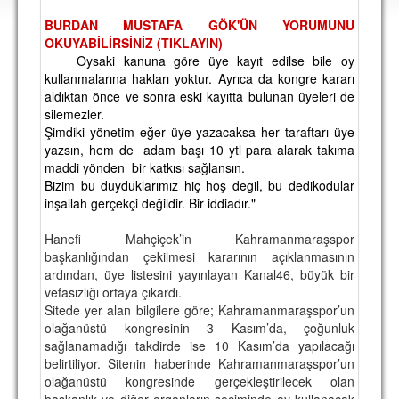
DEPLASMAN
BURDAN MUSTAFA GÖK'ÜN YORUMUNU
OKUYABİLİRSİNİZ (TIKLAYIN)
LİSANSLI ÜRÜNLER
Oysaki kanuna göre üye kayıt edilse bile oy
kullanmalarına hakları yoktur. Ayrıca da kongre kararı
MULTİMEDYA
aldıktan önce ve sonra eski kayıtta bulunan üyeleri de
FOTOĞRAF & VİDEOLAR
silemezler.
Şimdiki yönetim eğer üye yazacaksa her taraftarı üye
MARŞ & TEZAHÜRATLAR
yazsın, hem de
adam başı 10 ytl para alarak takıma
maddi yönden bir katkısı sağlansın.
KULÜP
Bizim bu duyduklarımız hiç hoş degil, bu dedikodular
inşallah gerçekçi değildir. Bir iddiadır."
AMBLEM
Hanefi Mahçiçek’in Kahramanmaraşspor
SPOR TESİSLERİ
başkanlığından çekilmesi kararının açıklanmasının
ardından, üye listesini yayınlayan Kanal46, büyük bir
YÖNETİM KURULU
vefasızlığı ortaya çıkardı.
Sitede yer alan bilgilere göre; Kahramanmaraşspor’un
PERSONEL
olağanüstü kongresinin 3 Kasım’da, çoğunluk
sağlanamadığı takdirde ise 10 Kasım’da yapılacağı
SPONSORLAR
belirtiliyor. Sitenin haberinde Kahramanmaraşspor’un
olağanüstü kongresinde gerçekleştirilecek olan
TARİHÇE
başkanlık ve diğer organların seçiminde oy kullanacak