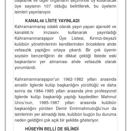
üye sayısının 107 olduğu belirtilerek, bu üyelerin
TARİHİ BAŞARILAR
isimleri yayınlanıyor.
BASINDAN
KANAL46 LİSTE YAYINLADI
Kahramanmaraş odaklı olarak yayın yapan ajans46 ve
KUPA MAÇLARI
kanal46.tv imzasını kullanarak yayınladığı
Kahramanmaraşspor Üye Listesi, Kırmızı-beyazlı
ESKi BAŞKANLAR
kulübün yönetimlerinin kendilerinden öncekilere ahde
vefasızlık yaptığını ortaya çıkardı. Bir çok üyenin
ESKİ HOCALAR
soyisim benzerliğinin de dikkat çektiği listede eski
başkanların yer almaması ahde vefasızlık olarak
HAKKIMIZDA
yorumlandı.
MİSYON
Kahramanmaraşspor’un 1962-1982 yılları arasında
amatör liglerde kulüp başkanlığını yürüttüğü ve daha
HAKKIMIZDA
sonra da 1984-1985 yılları arasında yine profesyonel
liglerde kulüp başkanlığı yaptığı kaydedilen Mahmut
İRTİBAT
Uncu’nun, 1985-1987 yılları arasında kulübün
başkanlığını yürüten Demir Emirmahmutoğlu’nun da
SİTE İSTATİSTİKLERİ
isimlerinin yer almadığı liste, kulübün bugün bu duruma
neden geldiğini çok açık bir şekilde gösteriyor.
REKLAM YAYINI
HÜSEYİN BELLİ DE SİLİNDİ