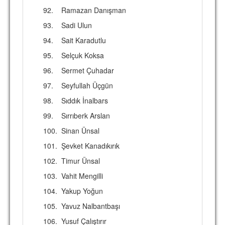
92.
Ramazan Danışman
93.
Sadi Ulun
94.
Sait Karadutlu
95.
Selçuk Koksa
96.
Sermet Çuhadar
97.
Seyfullah Üçgün
98.
Sıddık İnalbars
99.
Sırrıberk Arslan
100.
Sinan Ünsal
101.
Şevket Kanadıkırık
102.
Timur Ünsal
103.
Vahit Mengilli
104.
Yakup Yoğun
105.
Yavuz Nalbantbaşı
106.
Yusuf Çalıştırır