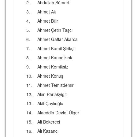
2.
Abdullah Sümeri
3.
Ahmet Ak
4.
Ahmet Bilir
5.
Ahmet Çetin Taşcı
6.
Ahmet Gaffar Akarca
7.
Ahmet Kamil Şirikçi
8.
Ahmet Kanadıkırık
9.
Ahmet Kemiksiz
10.
Ahmet Konuş
11.
Ahmet Temizdemir
12.
Akın Parlakyiğit
13.
Akif Çaylıoğlu
14.
Alaeddin Devlet Ülger
15.
Ali Bekereci
16.
Ali Kazancı