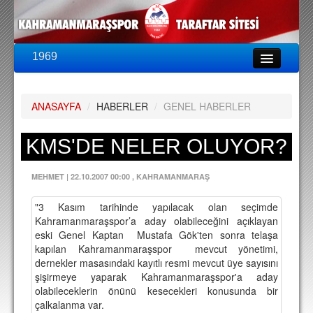
1969
LİG & KUPA
BU SEZON
ANASAYFA
/
HABERLER
/
GENEL HABERLER
PUAN DURUMU
FİKSTÜR
KMS'DE NELER OLUYOR?
KADRO
MEHMET
|
22.10.2007 00:00
, KAHRAMANMARAŞ
A TAKIM KADROSU
"3 Kasım tarihinde yapılacak olan seçimde
TEKNİK KADRO
Kahramanmaraşspor’a aday olabileceğini açıklayan
eski Genel Kaptan
Mustafa Gök'ten sonra telaşa
TRANSFERLER
kapılan Kahramanmaraşspor
mevcut yönetimi,
dernekler masasındaki kayıtlı resmi mevcut üye sayısını
TARAFTAR
şişirmeye yaparak Kahramanmaraşspor'a aday
olabileceklerin önünü kesecekleri konusunda bir
BİLETLER
çalkalanma var.