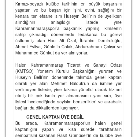
Kırmızı-beyazlı kulübe tarihinin en büyük başarısını
yaşatan ve bu başarı için işini, evini, sağlığını bir
kenara iten efsane isim Hüseyin Belli’nin de üyelikten
silindiğinin anlaşıldığı listede yine
Kahramanmaraşspor’a başkanlık yapmış, kimsenin
sahip çıkmadığı dönemlerde fedakarca bu görevi
üstlenmiş olan Hacı Ali Özal, İbrahim Demircioğlu,
Ahmet Evliya, Günletin Çolak, Abdurrahman Çalışır ve
Muhammed Günkut da yer almıyorlar.
Halen Kahramanmaraş Ticaret ve Sanayi Odası
(KMTSO) Yönetim Kurulu Başkanlığını yürüten ve
Hüseyin Belli’nin döneminde takımda genel kaptan
olarak yer alan Mehmet Balduk’un da ismine yer
verilmeyen listede, yine takıma yönetici olarak hizmet
etmiş bir çok ismin yer almamasının yanı sıra, üye
listesi incelendiğinde soyisim benzerlikleri ve akrabalık
bağları da dikkatlerden kaçmıyor.
GENEL KAPTAN ÜYE DEĞİL
Bu arada, Kahramanmaraşspor’un halen genel
kaptanlığını yapan ve kısa sürede taraftarların
sempatisini kazanan Raşit Gümüşer’in de kulübe üye