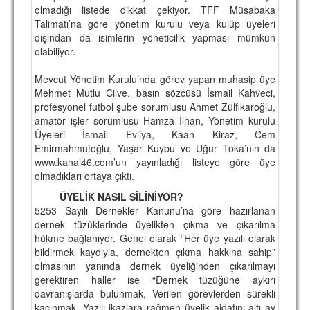
olmadığı listede dikkat çekiyor. TFF Müsabaka
Talimatı’na göre yönetim kurulu veya kulüp üyeleri
dışından da isimlerin yöneticilik yapması mümkün
olabiliyor.
Mevcut Yönetim Kurulu’nda görev yapan muhasip üye
Mehmet Mutlu Cilve, basın sözcüsü İsmail Kahveci,
profesyonel futbol şube sorumlusu Ahmet Zülfikaroğlu,
amatör işler sorumlusu Hamza İlhan, Yönetim kurulu
Üyeleri İsmail Evliya, Kaan Kiraz, Cem
Emirmahmutoğlu, Yaşar Kuybu ve Uğur Toka’nın da
www.kanal46.com’un yayınladığı listeye göre üye
olmadıkları ortaya çıktı.
ÜYELİK NASIL SİLİNİYOR?
5253 Sayılı Dernekler Kanunu’na göre hazırlanan
dernek tüzüklerinde üyelikten çıkma ve çıkarılma
hükme bağlanıyor. Genel olarak “Her üye yazılı olarak
bildirmek kaydıyla, dernekten çıkma hakkına sahip”
olmasının yanında dernek üyeliğinden çıkarılmayı
gerektiren haller ise “Dernek tüzüğüne aykırı
davranışlarda bulunmak, Verilen görevlerden sürekli
kaçınmak, Yazılı ikazlara rağmen üyelik aidatını altı ay