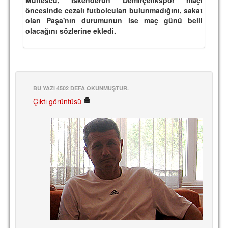
öncesinde cezalı futbolcuları bulunmadığını, sakat
TARİHİ BAŞARILAR
olan Paşa'nın durumunun ise maç günü belli
olacağını sözlerine ekledi.
BASINDAN
KUPA MAÇLARI
ESKi BAŞKANLAR
BU YAZI 4502 DEFA OKUNMUŞTUR.
ESKİ HOCALAR
Çıktı görüntüsü
HAKKIMIZDA
MİSYON
HAKKIMIZDA
İRTİBAT
SİTE İSTATİSTİKLERİ
REKLAM YAYINI