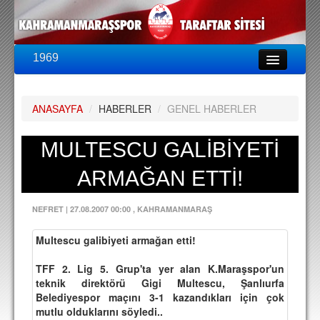
1969
LİG & KUPA
BU SEZON
ANASAYFA
/
HABERLER
/
GENEL HABERLER
PUAN DURUMU
FİKSTÜR
MULTESCU GALİBİYETİ
KADRO
ARMAĞAN ETTİ!
A TAKIM KADROSU
NEFRET
|
27.08.2007 00:00
, KAHRAMANMARAŞ
TEKNİK KADRO
Multescu galibiyeti armağan etti!
TRANSFERLER
TFF 2. Lig 5. Grup'ta yer alan K.Maraşspor'un
TARAFTAR
teknik direktörü Gigi Multescu, Şanlıurfa
Belediyespor maçını 3-1 kazandıkları için çok
BİLETLER
mutlu olduklarını söyledi..