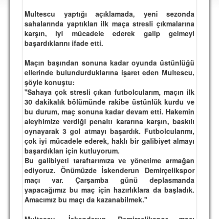
DEPLASMAN
Multescu yaptığı açıklamada, yeni sezonda
sahalarında yaptıkları ilk maça stresli çıkmalarına
LİSANSLI ÜRÜNLER
karşın, iyi mücadele ederek galip gelmeyi
başardıklarını ifade etti.
MULTİMEDYA
FOTOĞRAF & VİDEOLAR
Maçın başından sonuna kadar oyunda üstünlüğü
ellerinde bulundurduklarına işaret eden Multescu,
MARŞ & TEZAHÜRATLAR
şöyle konuştu:
''Sahaya çok stresli çıkan futbolcularım, maçın ilk
KULÜP
30 dakikalık bölümünde rakibe üstünlük kurdu ve
bu durum, maç sonuna kadar devam etti. Hakemin
AMBLEM
aleyhimize verdiği penaltı kararına karşın, baskılı
oynayarak 3 gol atmayı başardık. Futbolcularımı,
SPOR TESİSLERİ
çok iyi mücadele ederek, haklı bir galibiyet almayı
başardıkları için kutluyorum.
YÖNETİM KURULU
Bu galibiyeti taraftarımıza ve yönetime armağan
ediyoruz. Önümüzde İskenderun Demirçelikspor
PERSONEL
maçı var. Çarşamba günü deplasmanda
yapacağımız bu maç için hazırlıklara da başladık.
SPONSORLAR
Amacımız bu maçı da kazanabilmek.''
TARİHÇE
Multescu, İskenderun Demirçelikspor maçı