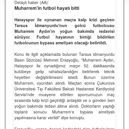
Detaylı haber (AA):
DEPLASMAN
Muharrem'in futbol hayatı bitti
LİSANSLI ÜRÜNLER
Hatayspor ile oynanan maçta kalp krizi geçiren
Tarsus İdmanyurdu'nun golcü futbolcusu
MULTİMEDYA
Muharrem Aydın'ın yoğun bakımda tedavisi
FOTOĞRAF & VİDEOLAR
sürüyor. Futbol hayatının bittiği bildirilen
futbolcunun bypass ameliyatı olacağı belirtildi.
MARŞ & TEZAHÜRATLAR
Konu ile ilgili açıklamada bulunan Tarsus idmanyurdu
KULÜP
Basın Sözcüsü Mehmet Ersayoğlu, "Muharrem Aydın,
Hatayspor ile oynadığımız maçın 52. dakikasında
AMBLEM
kulübeye gelip rahatsızlandığını belirterek teknik
heyetten değiştirilmesini istedi. Bunun üzerine
SPOR TESİSLERİ
Muharrem, oyundan alındı. Maçtan sonra Çukurova
Üniversitesi Tıp Fakültesi Balcalı Hastanesi Kardiyoloji
YÖNETİM KURULU
Servisi'nde muayene ettirilen sporcumuzun maç
sırasında kalp krizi geçirdiği anlaşıldı ve o günden beri
PERSONEL
yoğun bakımda tedavi altına alındı. Doktorların yaptığı
toplantı sonucu Muharrem'e bypass ameliyatı
SPONSORLAR
yapılmasına karar verildi" diye konuştu.
TARİHÇE
Ersayoğlu, sezon öncesi kadrodaki tüm futbolcuların