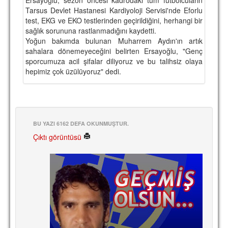
Tarsus Devlet Hastanesi Kardiyoloji Servisi'nde Eforlu
TARİHİ BAŞARILAR
test, EKG ve EKO testlerinden geçirildiğini, herhangi bir
sağlık sorununa rastlanmadığını kaydetti.
BASINDAN
Yoğun bakımda bulunan Muharrem Aydın'ın artık
sahalara dönemeyeceğini belirten Ersayoğlu, "Genç
KUPA MAÇLARI
sporcumuza acil şifalar diliyoruz ve bu talihsiz olaya
hepimiz çok üzülüyoruz" dedi.
ESKi BAŞKANLAR
ESKİ HOCALAR
HAKKIMIZDA
BU YAZI 6162 DEFA OKUNMUŞTUR.
MİSYON
Çıktı görüntüsü
HAKKIMIZDA
İRTİBAT
SİTE İSTATİSTİKLERİ
REKLAM YAYINI