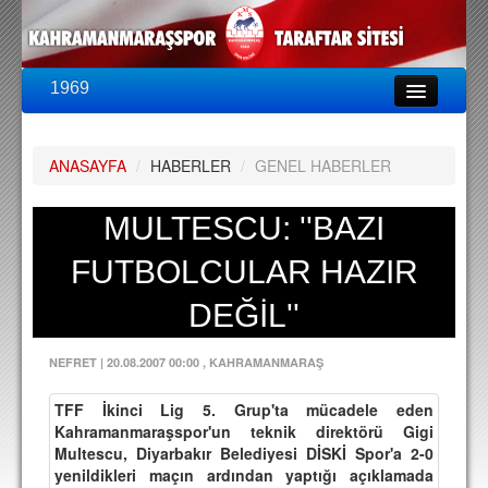
1969
LİG & KUPA
BU SEZON
ANASAYFA
/
HABERLER
/
GENEL HABERLER
PUAN DURUMU
FİKSTÜR
MULTESCU: ''BAZI
KADRO
FUTBOLCULAR HAZIR
A TAKIM KADROSU
DEĞİL''
TEKNİK KADRO
NEFRET
|
20.08.2007 00:00
, KAHRAMANMARAŞ
TRANSFERLER
TFF İkinci Lig 5. Grup'ta mücadele eden
TARAFTAR
Kahramanmaraşspor'un teknik direktörü Gigi
Multescu, Diyarbakır Belediyesi DİSKİ Spor'a 2-0
BİLETLER
yenildikleri maçın ardından yaptığı açıklamada