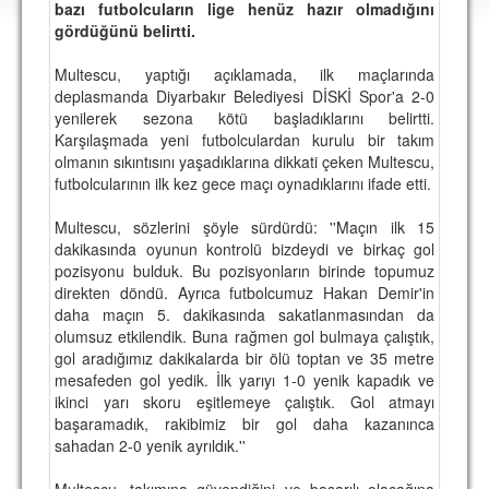
bazı futbolcuların lige henüz hazır olmadığını
DEPLASMAN
gördüğünü belirtti.
LİSANSLI ÜRÜNLER
Multescu, yaptığı açıklamada, ilk maçlarında
deplasmanda Diyarbakır Belediyesi DİSKİ Spor'a 2-0
MULTİMEDYA
yenilerek sezona kötü başladıklarını belirtti.
FOTOĞRAF & VİDEOLAR
Karşılaşmada yeni futbolculardan kurulu bir takım
olmanın sıkıntısını yaşadıklarına dikkati çeken Multescu,
MARŞ & TEZAHÜRATLAR
futbolcularının ilk kez gece maçı oynadıklarını ifade etti.
KULÜP
Multescu, sözlerini şöyle sürdürdü: ''Maçın ilk 15
dakikasında oyunun kontrolü bizdeydi ve birkaç gol
AMBLEM
pozisyonu bulduk. Bu pozisyonların birinde topumuz
direkten döndü. Ayrıca futbolcumuz Hakan Demir'in
SPOR TESİSLERİ
daha maçın 5. dakikasında sakatlanmasından da
olumsuz etkilendik. Buna rağmen gol bulmaya çalıştık,
YÖNETİM KURULU
gol aradığımız dakikalarda bir ölü toptan ve 35 metre
mesafeden gol yedik. İlk yarıyı 1-0 yenik kapadık ve
PERSONEL
ikinci yarı skoru eşitlemeye çalıştık. Gol atmayı
başaramadık, rakibimiz bir gol daha kazanınca
SPONSORLAR
sahadan 2-0 yenik ayrıldık.''
TARİHÇE
Multescu, takımına güvendiğini ve başarılı olacağına