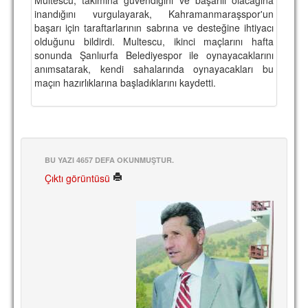
inandığını vurgulayarak, Kahramanmaraşspor'un
TARİHİ BAŞARILAR
başarı için taraftarlarının sabrına ve desteğine ihtiyacı
olduğunu bildirdi. Multescu, ikinci maçlarını hafta
BASINDAN
sonunda Şanlıurfa Belediyespor ile oynayacaklarını
anımsatarak, kendi sahalarında oynayacakları bu
KUPA MAÇLARI
maçın hazırlıklarına başladıklarını kaydetti.
ESKi BAŞKANLAR
ESKİ HOCALAR
HAKKIMIZDA
BU YAZI 4657 DEFA OKUNMUŞTUR.
MİSYON
Çıktı görüntüsü
HAKKIMIZDA
İRTİBAT
SİTE İSTATİSTİKLERİ
REKLAM YAYINI