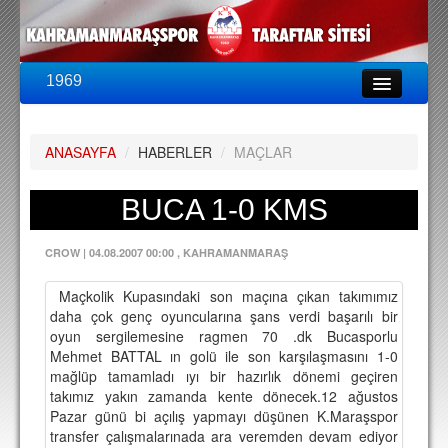
1969
LİG & KUPA
BU SEZON
ANASAYFA
/
HABERLER
/
MAÇLAR
PUAN DURUMU
FİKSTÜR
BUCA 1-0 KMS
KADRO
CROW
|
04.08.2007 00:00
, KAHRAMANMARAŞ
A TAKIM KADROSU
Maçkolik Kupasındaki son maçına çıkan takımımız
TEKNİK KADRO
daha çok genç oyuncularına şans verdi başarılı bir
oyun sergilemesine ragmen 70 .dk Bucasporlu
TRANSFERLER
Mehmet BATTAL ın golü ile son karşılaşmasını 1-0
mağlüp tamamladı ıyı bir hazırlık dönemi geçiren
TARAFTAR
takımız yakın zamanda kente dönecek.12 ağustos
Pazar günü bi açılış yapmayı düşünen K.Maraşspor
BİLETLER
transfer çalışmalarınada ara veremden devam ediyor