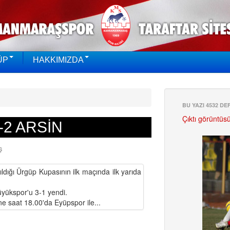
ÜP
HAKKIMIZDA
BU YAZI 4532 D
Çıktı görüntüs
-2 ARSİN
Ş
dığı Ürgüp Kupasının ilk maçında ilk yarıda
yükspor'u 3-1 yendi.
e saat 18.00'da Eyüpspor ile...