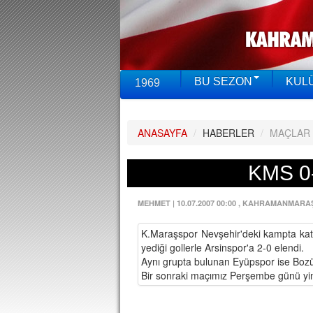
BU SEZON
KUL
1969
ANASAYFA
/
HABERLER
/
MAÇLAR
KMS 0
MEHMET
|
10.07.2007 00:00
, KAHRAMANMARA
K.Maraşspor Nevşehir'deki kampta katıl
yediği gollerle Arsinspor'a 2-0 elendi.
Aynı grupta bulunan Eyüpspor ise Bozü
Bir sonraki maçımız Perşembe günü yin