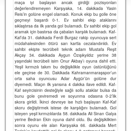
maça iyi başlayan ancak girdiği pozisyonları
DEPLASMAN
değerlendiremeyen Karşıyaka, 14. dakikada Yasin
Reis’in golüne engel olamadı. Konuk ekip bu golle öne
LİSANSLI ÜRÜNLER
geçmeyi başardı 0-1. Ev sahibi ekip ataklarını
sıklaştırsa da ilk yarıda gol bulamadı. Ev sahibi ekip gol
MULTİMEDYA
aramak için bastırsa da çabaları karşılık bulamadı. Kaf-
FOTOĞRAF & VİDEOLAR
Kaf’da 31. dakikada Ferdi Burgaz rakip oyuncuya sert
müdahalesinden ötürü sarı kartla cezalandırıldı. Ev
MARŞ & TEZAHÜRATLAR
sahibi ekipte tecrübeli teknik adam Mustafa Reşit
Akçay 34. dakikada Aygun Özışıkyıldız yerine 38
KULÜP
yaşındaki tecrübeli isim Onur Akbay’ı oyuna dahil etti.
Yeşil kırmızılı takım bu değişiklikle oyun üstünlüğünü
AMBLEM
ele geçirse de 30. Dakikada Kahramanmaraşspor’un
orta saha oyuncusu Adar Aygür’ün golüne dur
SPOR TESİSLERİ
diyemedi. Maçın ilk yarısına 4 dakika ilave edildi. Kaf-
Kaf seyircisinin desteğiyle sağlı sollu ataklar bulsa da
YÖNETİM KURULU
bunu gole çeviremedi ve soyunma odasına 0-2’lik
skora girildi. İkinci devreye ise hızlı başlayan Kaf-Kaf
PERSONEL
skoru değiştirmek istese de karşılığını bulamadı. Gol
isteyen yeşil kırmızılılarda 58. dakikada Ali Sinan Galya
SPONSORLAR
yerine Bedran Ekin oyuna dahil oldu. Bu değişiklikten
sonra oyunu ele alan Karşıyaka 66. dakikada Mert
TARİHÇE
Torlak’ın kaydettiği gol ile skoru 1-2 getirmeyi başardı.