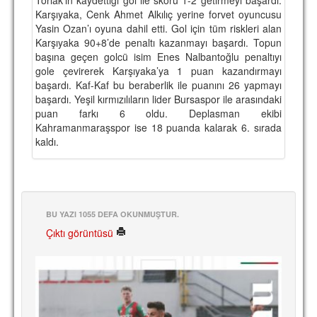
Karşıyaka, Cenk Ahmet Alkılıç yerine forvet oyuncusu
TARİHİ BAŞARILAR
Yasin Ozan’ı oyuna dahil etti. Gol için tüm riskleri alan
Karşıyaka 90+8’de penaltı kazanmayı başardı. Topun
BASINDAN
başına geçen golcü isim Enes Nalbantoğlu penaltıyı
gole çevirerek Karşıyaka’ya 1 puan kazandırmayı
KUPA MAÇLARI
başardı. Kaf-Kaf bu beraberlik ile puanını 26 yapmayı
başardı. Yeşil kırmızılıların lider Bursaspor ile arasındaki
ESKi BAŞKANLAR
puan farkı 6 oldu. Deplasman ekibi
Kahramanmaraşspor ise 18 puanda kalarak 6. sırada
ESKİ HOCALAR
kaldı.
HAKKIMIZDA
MİSYON
HAKKIMIZDA
BU YAZI 1055 DEFA OKUNMUŞTUR.
Çıktı görüntüsü
İRTİBAT
SİTE İSTATİSTİKLERİ
REKLAM YAYINI