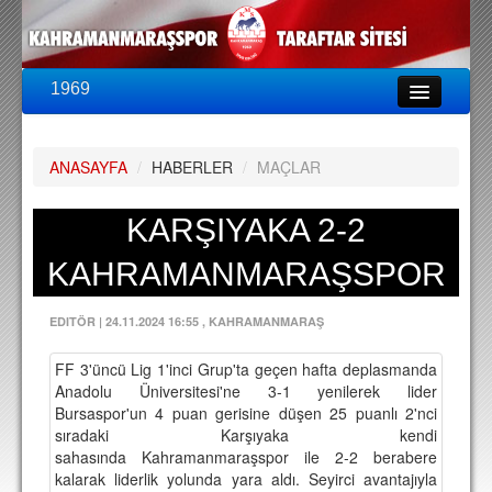
1969
LİG & KUPA
BU SEZON
ANASAYFA
/
HABERLER
/
MAÇLAR
PUAN DURUMU
FİKSTÜR
KARŞIYAKA 2-2
KADRO
KAHRAMANMARAŞSPOR
A TAKIM KADROSU
EDITÖR
|
24.11.2024 16:55
, KAHRAMANMARAŞ
TEKNİK KADRO
FF 3'üncü Lig 1'inci Grup'ta geçen hafta deplasmanda
TRANSFERLER
Anadolu Üniversitesi'ne 3-1 yenilerek lider
Bursaspor'un 4 puan gerisine düşen 25 puanlı 2'nci
TARAFTAR
sıradaki
Karşıyaka
kendi
sahasında
Kahramanmaraşspor
ile 2-2 berabere
BİLETLER
kalarak liderlik yolunda yara aldı. Seyirci avantajıyla