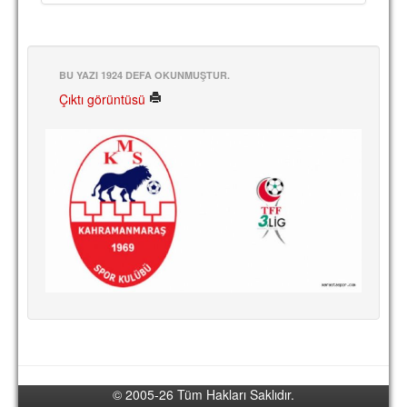
TARİHİ BAŞARILAR
BASINDAN
BU YAZI 1924 DEFA OKUNMUŞTUR.
KUPA MAÇLARI
Çıktı görüntüsü
ESKi BAŞKANLAR
ESKİ HOCALAR
HAKKIMIZDA
MİSYON
HAKKIMIZDA
İRTİBAT
SİTE İSTATİSTİKLERİ
REKLAM YAYINI
© 2005-26 Tüm Hakları Saklıdır.