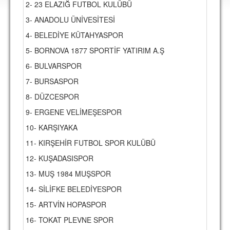
2- 23 ELAZIĞ FUTBOL KULÜBÜ
DEPLASMAN
3- ANADOLU ÜNİVESİTESİ
LİSANSLI ÜRÜNLER
4- BELEDİYE KÜTAHYASPOR
MULTİMEDYA
5- BORNOVA 1877 SPORTİF YATIRIM A.Ş
FOTOĞRAF & VİDEOLAR
6- BULVARSPOR
7- BURSASPOR
MARŞ & TEZAHÜRATLAR
8- DÜZCESPOR
KULÜP
9- ERGENE VELİMEŞESPOR
AMBLEM
10- KARŞIYAKA
SPOR TESİSLERİ
11- KIRŞEHİR FUTBOL SPOR KULÜBÜ
12- KUŞADASISPOR
YÖNETİM KURULU
13- MUŞ 1984 MUŞSPOR
PERSONEL
14- SİLİFKE BELEDİYESPOR
SPONSORLAR
15- ARTVİN HOPASPOR
16- TOKAT PLEVNE SPOR
TARİHÇE