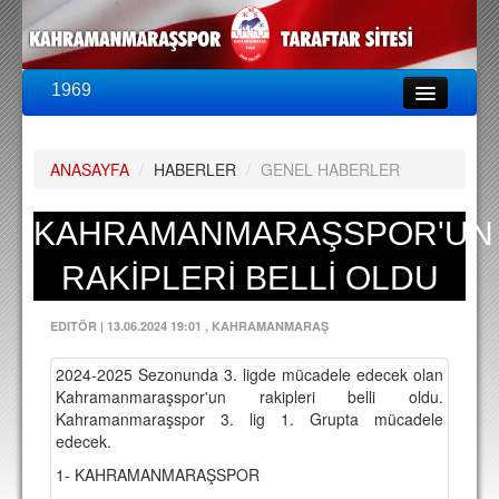
1969
LİG & KUPA
BU SEZON
ANASAYFA
/
HABERLER
/
GENEL HABERLER
PUAN DURUMU
FİKSTÜR
KAHRAMANMARAŞSPOR'UN
KADRO
RAKİPLERİ BELLİ OLDU
A TAKIM KADROSU
EDITÖR
|
13.06.2024 19:01
, KAHRAMANMARAŞ
TEKNİK KADRO
2024-2025 Sezonunda 3. ligde mücadele edecek olan
TRANSFERLER
Kahramanmaraşspor'un rakipleri belli oldu.
Kahramanmaraşspor 3. lig 1. Grupta mücadele
TARAFTAR
edecek.
BİLETLER
1- KAHRAMANMARAŞSPOR