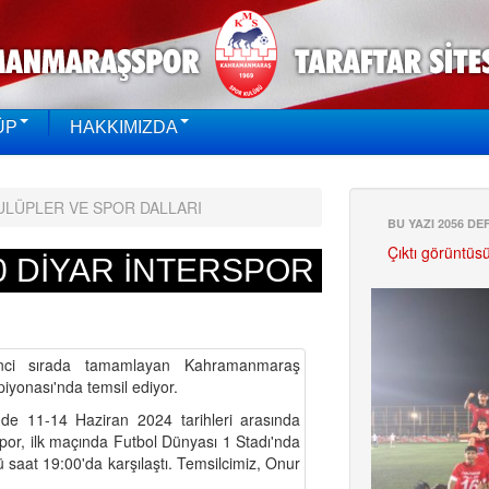
ÜP
HAKKIMIZDA
ULÜPLER VE SPOR DALLARI
BU YAZI 2056 D
Çıktı görüntüs
0 DİYAR İNTERSPOR
inci sırada tamamlayan Kahramanmaraş
piyonası'nda temsil ediyor.
de 11-14 Haziran 2024 tarihleri arasında
por, ilk maçında Futbol Dünyası 1 Stadı'nda
ü saat 19:00'da karşılaştı. Temsilcimiz, Onur