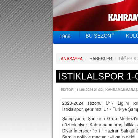
BU SEZON
KUL
1969
ANASAYFA
/
HABERLER
/
DİĞER K
İSTİKLALSPOR 1-
EDITÖR
|
11.06.2024 21:32
, KAHRAMANMARAŞ
2023-2024 sezonu U17 Ligi'ni ik
İstiklalspor, şehrimizi U17 Türkiye Şam
Şampiyona, Şanlıurfa Grup Merkezi'n
düzenleniyor. Kahramanmaraş İstiklals
Diyar İnterspor ile 11 Haziran Salı gün
Sarp'ın golüyle maçtan 1-0 galip geldi.